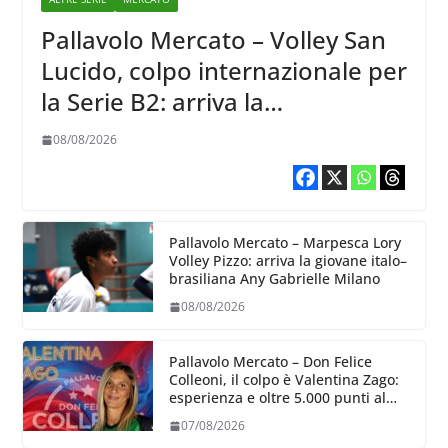
Pallavolo Mercato – Volley San
Lucido, colpo internazionale per
la Serie B2: arriva la
schiacciatrice lettone Kristine
08/08/2026
Teivane
Pallavolo Mercato – Marpesca Lory
Volley Pizzo: arriva la giovane italo–
brasiliana Any Gabrielle Milano
08/08/2026
Pallavolo Mercato – Don Felice
Colleoni, il colpo è Valentina Zago:
esperienza e oltre 5.000 punti al
servizio di Trescore
07/08/2026