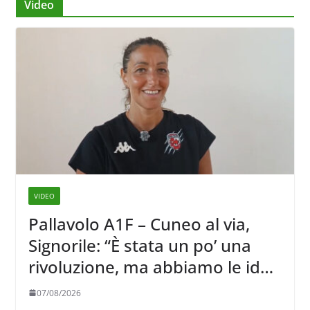
Video
VIDEO
Pallavolo A1F – Cuneo al via,
Signorile: “È stata un po’ una
rivoluzione, ma abbiamo le idee
chiare siu cosa vogliamo fare”
07/08/2026