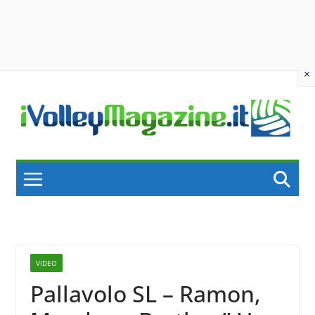
×
Skip
to
content
VIDEO
Pallavolo SL – Ramon,