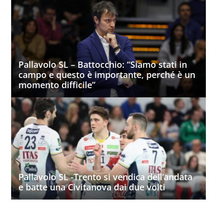
Pallavolo SL – Battocchio: “Siamo stati in
campo e questo è importante, perché è un
momento difficile”
Pallavolo SL -Trento si vendica dell’andata
e batte una Civitanova dai due volti