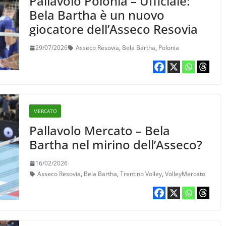
Pallavolo Polonia – Ufficiale:
Bela Bartha è un nuovo
giocatore dell’Asseco Resovia
29/07/2026
Asseco Resovia
,
Bela Bartha
,
Polonia
MERCATO
Pallavolo Mercato – Bela
Bartha nel mirino dell’Asseco?
16/02/2026
Asseco Resovia
,
Bela Bartha
,
Trentino Volley
,
VolleyMercato