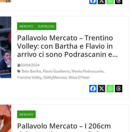
MERCATO
SUPERLEGA
Pallavolo Mercato – Trentino
Volley: con Bartha e Flavio in
arrivo ci sono Podrascanin e
D’Heer in partenza
03/04/2024
Bela Bartha
,
Flavio Gualberto
,
Marko Podrascanin
,
Trentino Volley
,
VolleyMercato
,
Wout D'Heer
MERCATO
Pallavolo Mercato – I 206cm