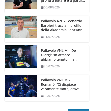
pronti a lottare e a partire
carichi sin dal primo
05/08/2026
giorno”
Pallavolo A2F – Leonardo
Barbieri traccia il profilo
della Akademia Sant’Anna
2026/27
31/07/2026
Pallavolo VNL M – De
Giorgi: “In attacco
abbiamo tenuto, ma
siamo stati penalizzati
30/07/2026
dalla prestazione in
ricezione, è la prima volta”
Pallavolo VNL M –
Romanò: “Ci dispiace
veramente tanto, eravamo
qui per fare di più,
30/07/2026
impareremo”