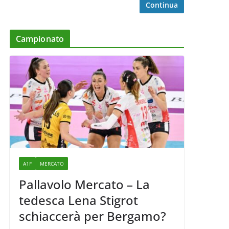
Continua
Campionato
A1F
MERCATO
Pallavolo Mercato – La
tedesca Lena Stigrot
schiaccerà per Bergamo?