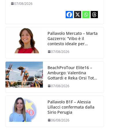
07/08/2026
Pallavolo Mercato – Marta
Gazzerro: “Vibo è il
contesto ideale per
crescere e mettermi alla
07/08/2026
prova”
BeachProTour Elite16 –
Amburgo: Valentina
Gottardi e Reka Orsi Toth
partenza lanciata
07/08/2026
Pallavolo B1F – Alessia
Lillacci confermata dalla
Sirio Perugia
06/08/2026