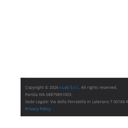
Copyright © 2026
I-Lab S.r.l.
. All rights reserved.
Partita IVA 08879891003.
Sede Legale: Via della Ferratella in Laterano 7 00184
Privacy Policy