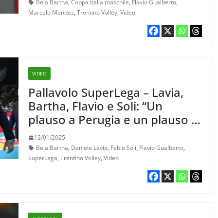
Four”
Bela Bartha
,
Coppa Italia maschile
,
Flavio Gualberto
,
Marcelo Mendez
,
Trentino Volley
,
Video
VIDEO
Pallavolo SuperLega – Lavia,
Bartha, Flavio e Soli: “Un
plauso a Perugia e un plauso ai
ragazzi di Trento che oggi
12/01/2025
hanno fatto qualcosa di
Bela Bartha
,
Daniele Lavia
,
Fabio Soli
,
Flavio Gualberto
,
speciale, che ci deve restare
SuperLega
,
Trentino Volley
,
Video
nel cuore”