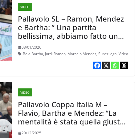
VIDEO
Pallavolo SL – Ramon, Mendez
e Bartha: ” Una partita
bellissima, abbiamo fatto un
bel lavoro”
03/01/2026
Bela Bartha
,
Jordi Ramon
,
Marcelo Mendez
,
SuperLega
,
Video
VIDEO
Pallavolo Coppa Italia M –
Flavio, Bartha e Mendez: “La
mentalità è stata quella giusta,
siamo pronti per questa Final
29/12/2025