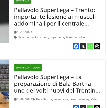
SUPERLEGA
Pallavolo SuperLega – Trento:
importante lesione ai muscoli
addominali per il centrale
Bartha
15/10/2024
Bela Bartha
,
infortunio
,
SuperLega
,
Trentino Volley
SUPERLEGA
VIDEO
Pallavolo SuperLega – La
preparazione di Bala Bartha
uno dei volti nuovi del Trentino
Itas
15/08/2024
Bela Bartha
,
SuperLega
,
Trentino Volley
,
Video