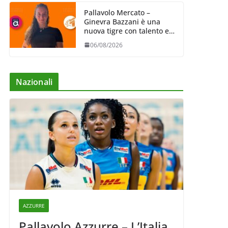
Pallavolo Mercato –
Ginevra Bazzani è una
nuova tigre con talento ed
entusiasmo
06/08/2026
Nazionali
AZZURRE
Pallavolo Azzurre – L’Italia