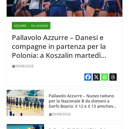
AZZURRE
DA LEGGERE
Pallavolo Azzurre – Danesi e
compagne in partenza per la
Polonia: a Koszalin martedì
giocano contro la Francia
09/08/2026
Pallavolo Azzurre – Nuovo raduno
per la Nazionale B da domani a
Darfo Boario: il 12 e il 13 amichevoli
con la Romania
09/08/2026