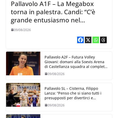
Pallavolo A1F – La Megabox
torna in palestra. Candi: “C’è
grande entusiasmo nel
ricominciare”
09/08/2026
Pallavolo A2F – Futura Volley
Giovani: domani alla Soevis Arena
di Castellanza squadra al completo
al raduno
09/08/2026
Pallavolo SL – Cisterna, Filippo
Lanza: “Penso che si siano tutti i
presupposti per divertirci e
formare un gruppo solido che
09/08/2026
sappia divertire”