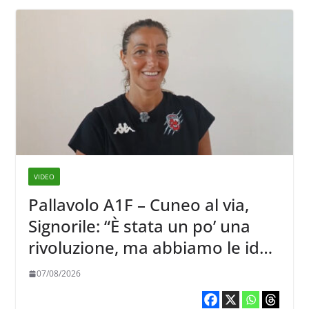
VIDEO
Pallavolo A1F – Cuneo al via,
Signorile: “È stata un po’ una
rivoluzione, ma abbiamo le idee
chiare siu cosa vogliamo fare”
07/08/2026