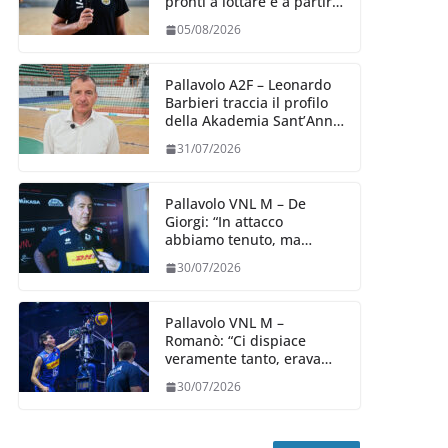
pronti a lottare e a partire
carichi sin dal primo
05/08/2026
giorno”
Pallavolo A2F – Leonardo
Barbieri traccia il profilo
della Akademia Sant’Anna
2026/27
31/07/2026
Pallavolo VNL M – De
Giorgi: “In attacco
abbiamo tenuto, ma
siamo stati penalizzati
30/07/2026
dalla prestazione in
ricezione, è la prima volta”
Pallavolo VNL M –
Romanò: “Ci dispiace
veramente tanto, eravamo
qui per fare di più,
30/07/2026
impareremo”