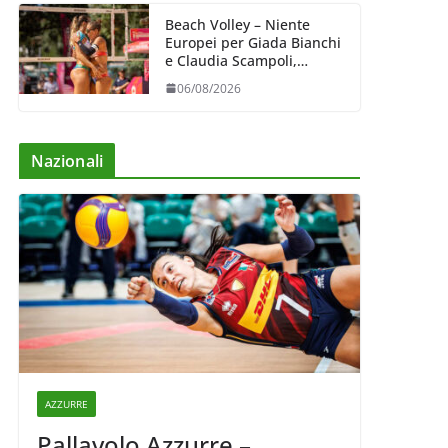
Beach Volley – Niente
Europei per Giada Bianchi
e Claudia Scampoli,
costrette al forfait
06/08/2026
Nazionali
AZZURRE
Pallavolo Azzurre –