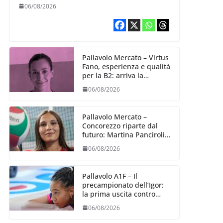
Alexandra Ravarini
06/08/2026
Pallavolo Mercato – Virtus
Fano, esperienza e qualità
per la B2: arriva la
schiacciatrice fermana
06/08/2026
Alessia Castellucci
Pallavolo Mercato –
Concorezzo riparte dal
futuro: Martina Panciroli è
il primo acquisto
06/08/2026
Pallavolo A1F – Il
precampionato dell’Igor:
la prima uscita contro
Bergamo (04/09)
06/08/2026