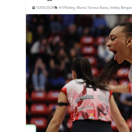
15/05/2026
A1FVolley
,
Maria Teresa Bassi
,
Volley Berg