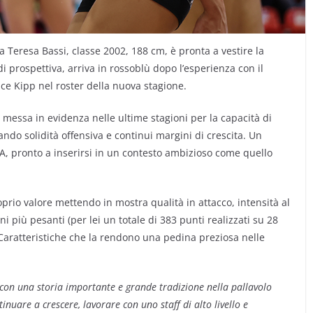
 Teresa Bassi, classe 2002, 188 cm, è pronta a vestire la
 prospettiva, arriva in rossoblù dopo l’esperienza con il
ice Kipp nel roster della nuova stagione.
 è messa in evidenza nelle ultime stagioni per la capacità di
do solidità offensiva e continui margini di crescita. Un
e A, pronto a inserirsi in un contesto ambizioso come quello
oprio valore mettendo in mostra qualità in attacco, intensità al
i più pesanti (per lei un totale di 383 punti realizzati su 28
. Caratteristiche che la rendono una pedina preziosa nelle
 con una storia importante e grande tradizione nella pallavolo
nuare a crescere, lavorare con uno staff di alto livello e