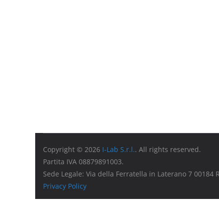
Copyright © 2026
I-Lab S.r.l.
. All rights reserved.
Partita IVA 08879891003.
Sede Legale: Via della Ferratella in Laterano 7 00184
Privacy Policy