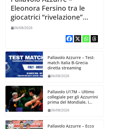
Eleonora Fersino tra le
giocatrici “rivelazione”
della VNL 2026 per
06/08/2026
Volleyball World
Pallavolo Azzurre – Test-
match Italia B-Grecia
diretta streaming
06/08/2026
Pallavolo U17M – Ultimo
collegiale per gli Azzurrini
prima del Mondiale, i
convocati
06/08/2026
Pallavolo Azzurre – Ecco