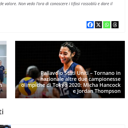
alore. Non vedo l’ora di conoscere i tifosi rossoblù e dare il
Pallavolo Stati Uniti – Tornano in
nazionale altre due campionesse
n
olimpiche di Tokyo 2020: Micha Hancock
e Jordan Thompson
ti