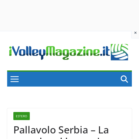
×
Skip
to
content
ESTERO
Pallavolo Serbia – La