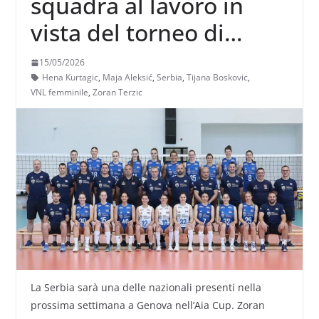
squadra al lavoro in
vista del torneo di
Genova e della VNL
15/05/2026
Hena Kurtagic
,
Maja Aleksić
,
Serbia
,
Tijana Boskovic
,
VNL femminile
,
Zoran Terzic
La Serbia sarà una delle nazionali presenti nella
prossima settimana a Genova nell’Aia Cup. Zoran