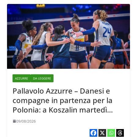
AZZURRE
DA LEGGERE
Pallavolo Azzurre – Danesi e
compagne in partenza per la
Polonia: a Koszalin martedì
giocano contro la Francia
09/08/2026