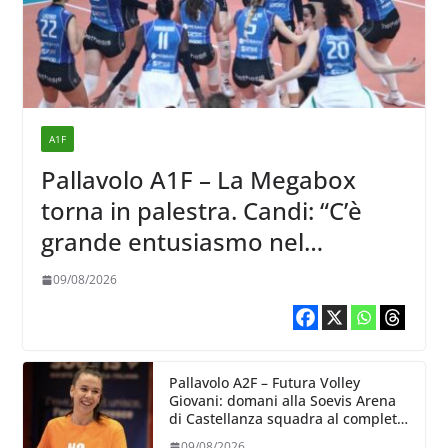
A1F
Pallavolo A1F – La Megabox
torna in palestra. Candi: “C’è
grande entusiasmo nel
ricominciare”
09/08/2026
Pallavolo A2F – Futura Volley
Giovani: domani alla Soevis Arena
di Castellanza squadra al completo
al raduno
09/08/2026