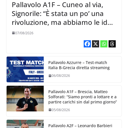
Pallavolo A1F – Cuneo al via,
Signorile: “È stata un po’ una
rivoluzione, ma abbiamo le idee
chiare siu cosa vogliamo fare”
07/08/2026
Pallavolo Azzurre – Test-match
Italia B-Grecia diretta streaming
06/08/2026
Pallavolo A1F – Brescia, Matteo
Solforati: “Siamo pronti a lottare e a
partire carichi sin dal primo giorno”
05/08/2026
Pallavolo A2F – Leonardo Barbieri