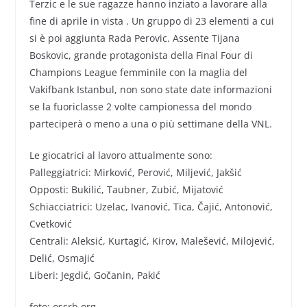
Terzic e le sue ragazze hanno inziato a lavorare alla
fine di aprile in vista . Un gruppo di 23 elementi a cui
si è poi aggiunta Rada Perovic. Assente Tijana
Boskovic, grande protagonista della Final Four di
Champions League femminile con la maglia del
Vakifbank Istanbul, non sono state date informazioni
se la fuoriclasse 2 volte campionessa del mondo
parteciperà o meno a una o più settimane della VNL.
Le giocatrici al lavoro attualmente sono:
Palleggiatrici: Mirković, Perović, Miljević, Jakšić
Opposti: Bukilić, Taubner, Zubić, Mijatović
Schiacciatrici: Uzelac, Ivanović, Tica, Čajić, Antonović,
Cvetković
Centrali: Aleksić, Kurtagić, Kirov, Malešević, Milojević,
Delić, Osmajić
Liberi: Jegdić, Gočanin, Pakić
foto: ossrb.org