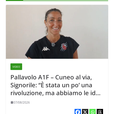
VIDEO
Pallavolo A1F – Cuneo al via,
Signorile: “È stata un po’ una
rivoluzione, ma abbiamo le idee
chiare siu cosa vogliamo fare”
07/08/2026