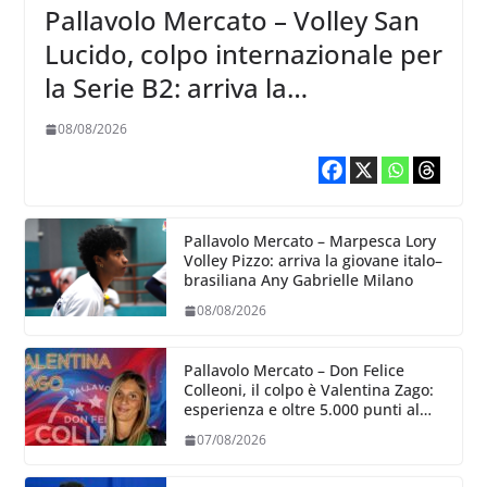
Pallavolo Mercato – Volley San
Lucido, colpo internazionale per
la Serie B2: arriva la
schiacciatrice lettone Kristine
08/08/2026
Teivane
Pallavolo Mercato – Marpesca Lory
Volley Pizzo: arriva la giovane italo–
brasiliana Any Gabrielle Milano
08/08/2026
Pallavolo Mercato – Don Felice
Colleoni, il colpo è Valentina Zago:
esperienza e oltre 5.000 punti al
servizio di Trescore
07/08/2026