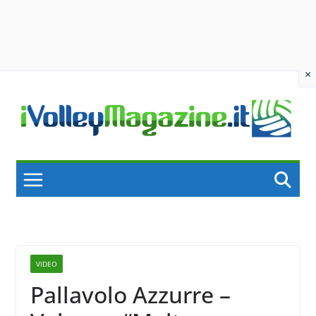
×
Skip
to
content
VIDEO
Pallavolo Azzurre –