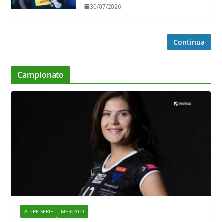
in ricezione, è la prima volta”
30/07/2026
Continua
Campionato
ALTRE SERIE
MERCATO