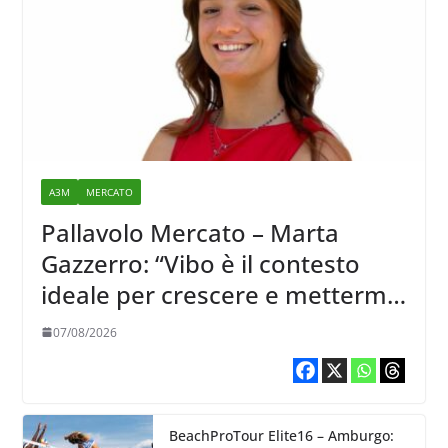
A3M
MERCATO
Pallavolo Mercato – Marta
Gazzerro: “Vibo è il contesto
ideale per crescere e mettermi
alla prova”
07/08/2026
BeachProTour Elite16 – Amburgo: