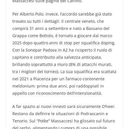
Massaccesi sulle pagine del Carlino.
Per Alberto Polo, invece, l’accordo sarebbe già stato
trovato su tutti i dettagli. Il centrale veneto, che
compirà 31 anni a settembre e nato a Bassano del
Grappa come Bottolo, è tornato a giocare dal marzo
2025 dopo quattro anni di stop per squalifica doping.
Con la Sonepar Padova in A2 ha ricoperto il ruolo di
capitano e contribuito alla salvezza anticipata,
brillando soprattutto a muro (8% di attacchi murati,
tra i migliori del torneo). La sua squalifica era scattata
nel 2021 a Piacenza per un farmaco contenente
meldonium: prima due anni, poi raddoppiati in
appello con riconoscimento dell’intenzionalità.
A far spazio ai nuovi innesti sarà sicuramente D’heer.
Restano da definire le situazioni di Podrascanin e
Tenorio. Sul “Potke” Massaccesi ha glissato sul futuro
del serbo, alimentando i rumors di una possibile