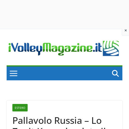
×
Skip
to
content
ESTERO
Pallavolo Russia – Lo