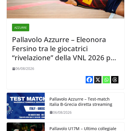
AZZURRE
Pallavolo Azzurre – Eleonora
Fersino tra le giocatrici
“rivelazione” della VNL 2026 per
Volleyball World
06/08/2026
Pallavolo Azzurre – Test-match
Italia B-Grecia diretta streaming
06/08/2026
Pallavolo U17M – Ultimo collegiale