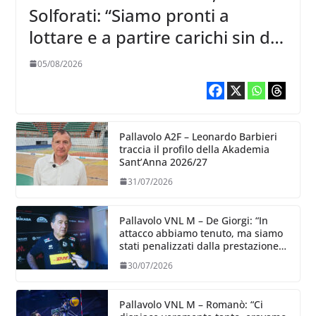
Solforati: “Siamo pronti a
lottare e a partire carichi sin dal
primo giorno”
05/08/2026
Pallavolo A2F – Leonardo Barbieri
traccia il profilo della Akademia
Sant’Anna 2026/27
31/07/2026
Pallavolo VNL M – De Giorgi: “In
attacco abbiamo tenuto, ma siamo
stati penalizzati dalla prestazione
in ricezione, è la prima volta”
30/07/2026
Pallavolo VNL M – Romanò: “Ci