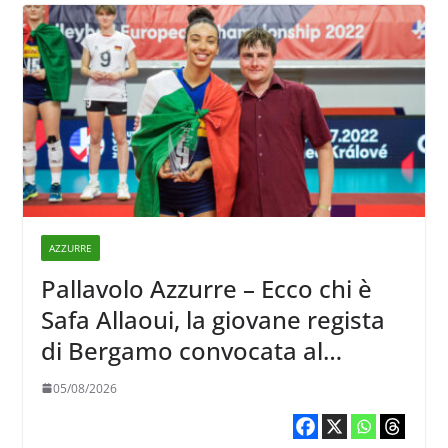
AZZURRE
Pallavolo Azzurre – Ecco chi è
Safa Allaoui, la giovane regista
di Bergamo convocata al
collegiale di Cavalese
05/08/2026