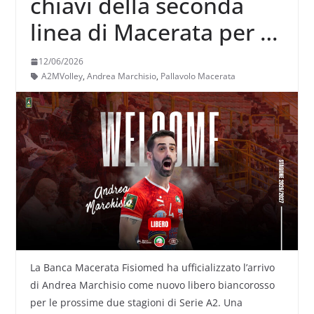
chiavi della seconda
linea di Macerata per le
prossime due stagioni
12/06/2026
saranno nelle mani di
A2MVolley
,
Andrea Marchisio
,
Pallavolo Macerata
Andrea Marchisio
La Banca Macerata Fisiomed ha ufficializzato l’arrivo
di Andrea Marchisio come nuovo libero biancorosso
per le prossime due stagioni di Serie A2. Una