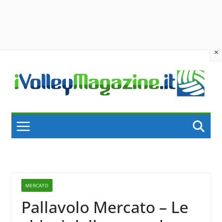
×
Skip
to
content
MERCATO
Pallavolo Mercato – Le