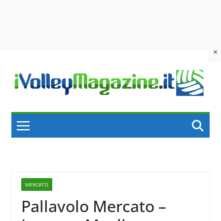
×
Skip
to
content
MERCATO
Pallavolo Mercato –