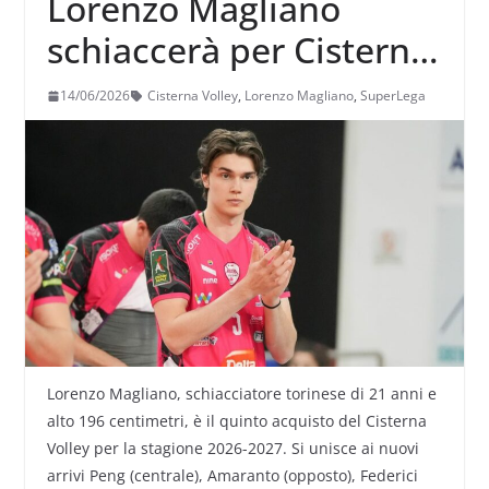
Lorenzo Magliano
schiaccerà per Cisterna:
“Rappresenta il posto
14/06/2026
Cisterna Volley
,
Lorenzo Magliano
,
SuperLega
giusto per me”
Lorenzo Magliano, schiacciatore torinese di 21 anni e
alto 196 centimetri, è il quinto acquisto del Cisterna
Volley per la stagione 2026-2027. Si unisce ai nuovi
arrivi Peng (centrale), Amaranto (opposto), Federici