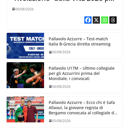
Volleyball World
06/08/2026
Pallavolo Azzurre – Test-match
Italia B-Grecia diretta streaming
06/08/2026
Pallavolo U17M – Ultimo collegiale
per gli Azzurrini prima del
Mondiale, i convocati
06/08/2026
Pallavolo Azzurre – Ecco chi è Safa
Allaoui, la giovane regista di
Bergamo convocata al collegiale di
Cavalese
05/08/2026