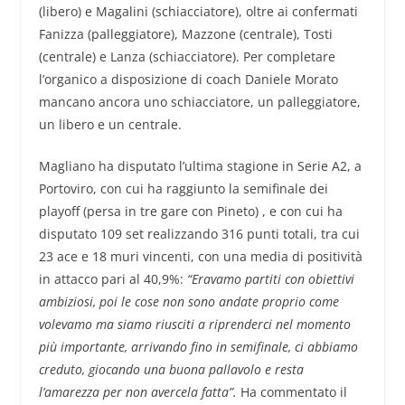
(libero) e Magalini (schiacciatore), oltre ai confermati
Fanizza (palleggiatore), Mazzone (centrale), Tosti
(centrale) e Lanza (schiacciatore). Per completare
l’organico a disposizione di coach Daniele Morato
mancano ancora uno schiacciatore, un palleggiatore,
un libero e un centrale.
Magliano ha disputato l’ultima stagione in Serie A2, a
Portoviro, con cui ha raggiunto la semifinale dei
playoff (persa in tre gare con Pineto) , e con cui ha
disputato 109 set realizzando 316 punti totali, tra cui
23 ace e 18 muri vincenti, con una media di positività
in attacco pari al 40,9%:
“Eravamo partiti con obiettivi
ambiziosi, poi le cose non sono andate proprio come
volevamo ma siamo riusciti a riprenderci nel momento
più importante, arrivando fino in semifinale, ci abbiamo
creduto, giocando una buona pallavolo e resta
l’amarezza per non avercela fatta”.
Ha commentato il