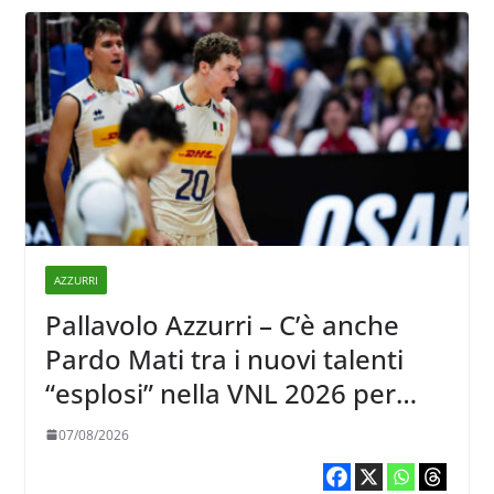
AZZURRI
Pallavolo Azzurri – C’è anche
Pardo Mati tra i nuovi talenti
“esplosi” nella VNL 2026 per
Volleyball World
07/08/2026