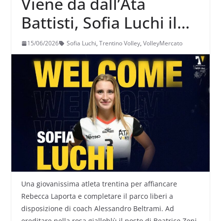
Viene da dall’Ata
Battisti, Sofia Luchi il
nuovo libero di
15/06/2026
Sofia Luchi
,
Trentino Volley
,
VolleyMercato
Trentino Volley
Una giovanissima atleta trentina per affiancare
Rebecca Laporta e completare il parco liberi a
disposizione di coach Alessandro Beltrami. Ad
ereditare nella rosa gialloblù il posto di Beatrice Zeni