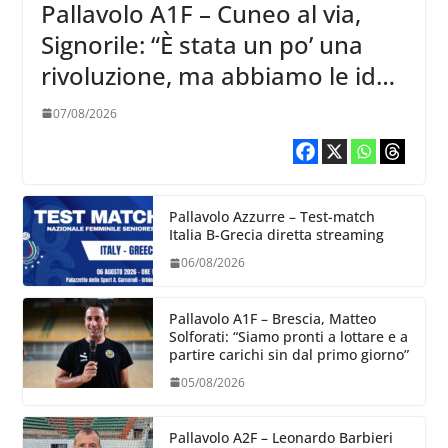
Pallavolo A1F – Cuneo al via,
Signorile: “È stata un po’ una
rivoluzione, ma abbiamo le idee
chiare siu cosa vogliamo fare”
07/08/2026
Pallavolo Azzurre – Test-match
Italia B-Grecia diretta streaming
06/08/2026
Pallavolo A1F – Brescia, Matteo
Solforati: “Siamo pronti a lottare e a
partire carichi sin dal primo giorno”
05/08/2026
Pallavolo A2F – Leonardo Barbieri