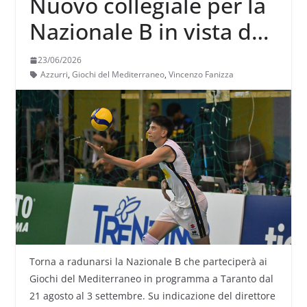
Nuovo collegiale per la
Nazionale B in vista dei
Giochi del
23/06/2026
Mediterraneo
Azzurri
,
Giochi del Mediterraneo
,
Vincenzo Fanizza
Torna a radunarsi la Nazionale B che parteciperà ai
Giochi del Mediterraneo in programma a Taranto dal
21 agosto al 3 settembre. Su indicazione del direttore