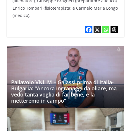
(allenatore), Giuseppe Brogneri (preparatore atletico),
Enrico Tombari (fisioterapista) e Carmelo Maria Longo
(medico).
Pallavolo VNL M – Galassi prima di Italia-
Bulgaria: “Ancora ingranaggi da oliare, ma
vedo tanta voglia di far bene, e la
metteremo in campo”