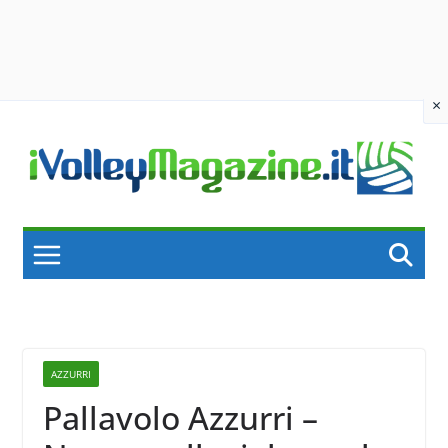
×
Skip
to
content
AZZURRI
Pallavolo Azzurri –