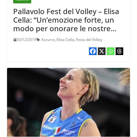
Pallavolo Fest del Volley – Elisa
Cella: “Un’emozione forte, un
modo per onorare le nostre
nazionali”
03/12/2019
Azzurre
,
Elisa Cella
,
Festa del Volley