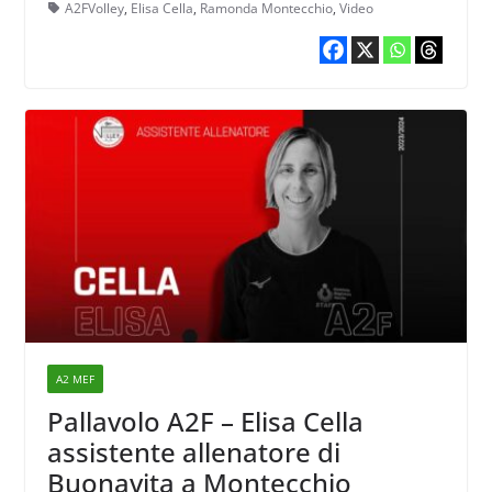
A2FVolley
,
Elisa Cella
,
Ramonda Montecchio
,
Video
A2 MEF
Pallavolo A2F – Elisa Cella
assistente allenatore di
Buonavita a Montecchio