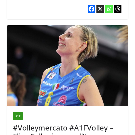
A1F
#Volleymercato #A1FVolley –