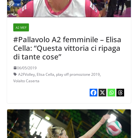
A2 MEF
#Pallavolo A2 femminile – Elisa
Cella: “Questa vittoria ci ripaga
di tante cose”
06/05/2019
A2FVolley
,
Elisa Cella
,
play off promozione 2019
,
Volalto Caserta