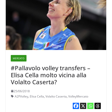
MERCATO
#Pallavolo volley transfers –
Elisa Cella molto vicina alla
Volalto Caserta?
25/06/2018
A2FVolley
,
Elisa Cella
,
Volalto Caserta
,
VolleyMercato