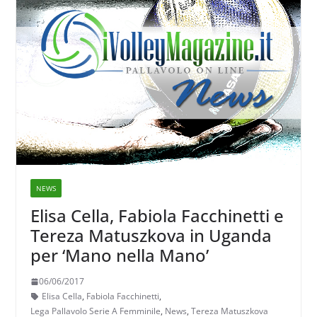
NEWS
Elisa Cella, Fabiola Facchinetti e
Tereza Matuszkova in Uganda
per ‘Mano nella Mano’
06/06/2017
Elisa Cella
,
Fabiola Facchinetti
,
Lega Pallavolo Serie A Femminile
,
News
,
Tereza Matuszkova