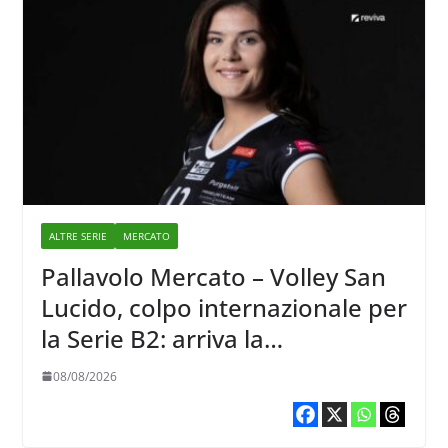
ALTRE SERIE
MERCATO
Pallavolo Mercato – Volley San
Lucido, colpo internazionale per
la Serie B2: arriva la
schiacciatrice lettone Kristine
08/08/2026
Teivane