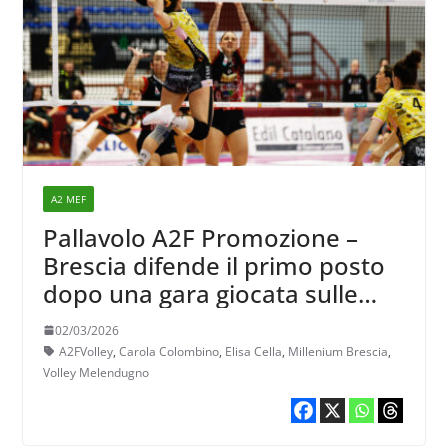
A2 MEF
Pallavolo A2F Promozione –
Brescia difende il primo posto
dopo una gara giocata sulle
montagne russe contro
02/03/2026
Melendugno
A2FVolley
,
Carola Colombino
,
Elisa Cella
,
Millenium Brescia
,
Volley Melendugno