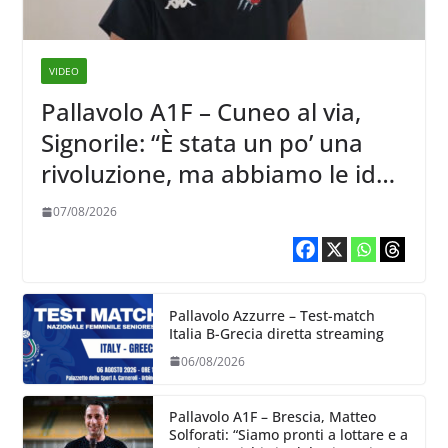
VIDEO
Pallavolo A1F – Cuneo al via,
Signorile: “È stata un po’ una
rivoluzione, ma abbiamo le idee
chiare siu cosa vogliamo fare”
07/08/2026
Pallavolo Azzurre – Test-match
Italia B-Grecia diretta streaming
06/08/2026
Pallavolo A1F – Brescia, Matteo
Solforati: “Siamo pronti a lottare e a