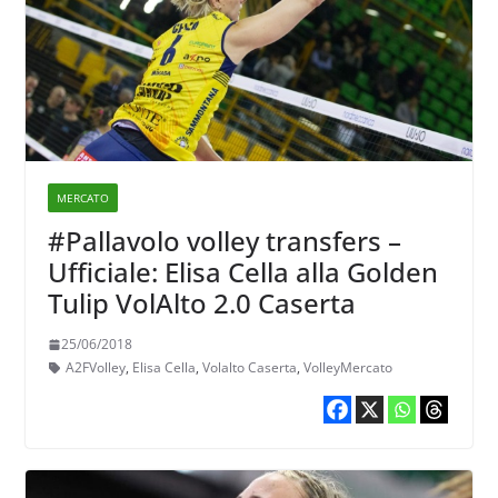
MERCATO
#Pallavolo volley transfers –
Ufficiale: Elisa Cella alla Golden
Tulip VolAlto 2.0 Caserta
25/06/2018
A2FVolley
,
Elisa Cella
,
Volalto Caserta
,
VolleyMercato