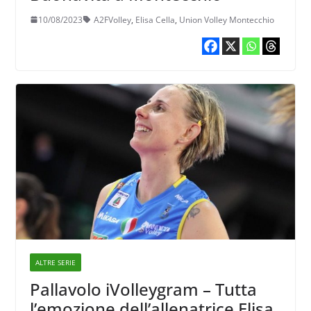
10/08/2023
A2FVolley
,
Elisa Cella
,
Union Volley Montecchio
ALTRE SERIE
Pallavolo iVolleygram – Tutta
l’emozione dell’allenatrice Elisa