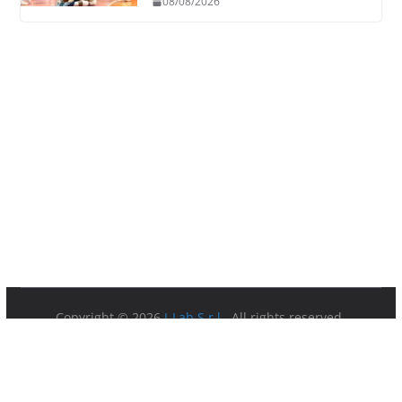
08/08/2026
Copyright © 2026
I-Lab S.r.l.
. All rights reserved.
Partita IVA 08879891003.
Sede Legale: Via della Ferratella in Laterano 7 00184 Roma.
Privacy Policy