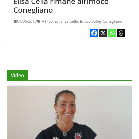
Elisa Cella rimane all’Imoco
Conegliano
01/06/2017
A1FVolley
,
Elisa Cella
,
Imoco Volley Conegliano
Video