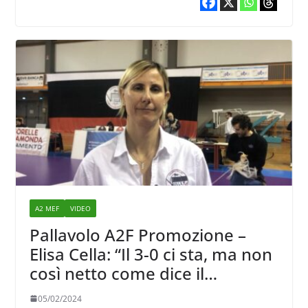
A2 MEF
VIDEO
Pallavolo A2F Promozione –
Elisa Cella: “Il 3-0 ci sta, ma non
così netto come dice il
punteggio finale”
05/02/2024