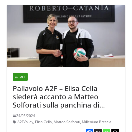
A2 MEF
Pallavolo A2F – Elisa Cella
siederà accanto a Matteo
Solforati sulla panchina di
Brescia
24/05/2024
A2FVolley
,
Elisa Cella
,
Matteo Solforati
,
Millenium Brescia