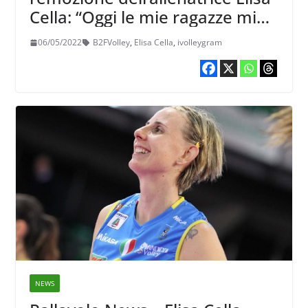
Cella: “Oggi le mie ragazze mi
hanno salutato con delle
06/05/2022
B2FVolley
,
Elisa Cella
,
ivolleygram
parole che hanno scolpito il
cuore”
NEWS