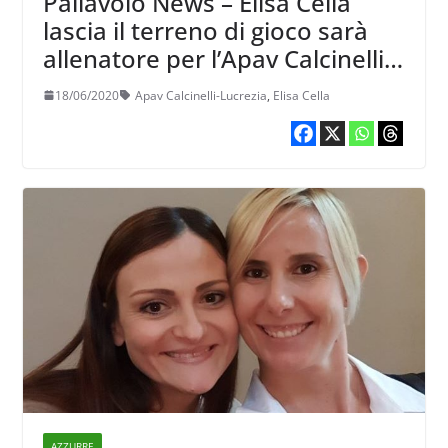
Pallavolo News – Elisa Cella
lascia il terreno di gioco sarà
allenatore per l’Apav Calcinelli-
Lucrezia
18/06/2020
Apav Calcinelli-Lucrezia
,
Elisa Cella
AZZURRE