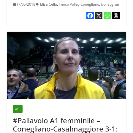
grazie”
17/05/2018
Elisa Cella
,
Imoco Volley Conegliano
,
ivolleygram
A1F
#Pallavolo A1 femminile –
Conegliano-Casalmaggiore 3-1: