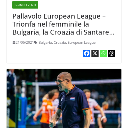
GRANDI EVENTI
Pallavolo European League –
Trionfa nel femminile la
Bulgaria, la Croazia di Santarelli
battuta in finale
21/06/2021
Bulgaria
,
Croazia
,
European League