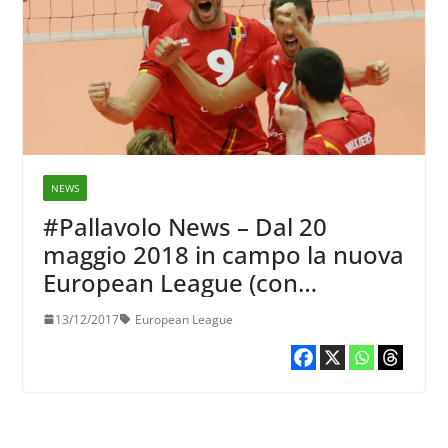
NEWS
#Pallavolo News – Dal 20
maggio 2018 in campo la nuova
European League (con
ripercussioni sui calendari?)
13/12/2017
European League