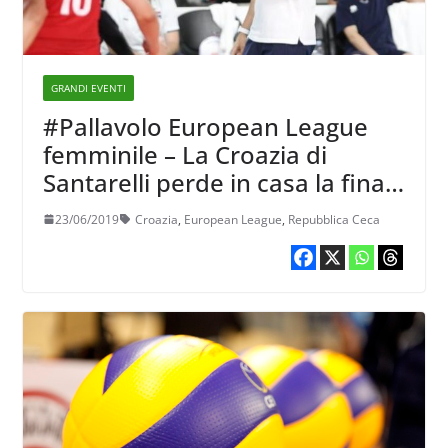
GRANDI EVENTI
#Pallavolo European League
femminile – La Croazia di
Santarelli perde in casa la finale
con la Rep. Ceca
23/06/2019
Croazia
,
European League
,
Repubblica Ceca