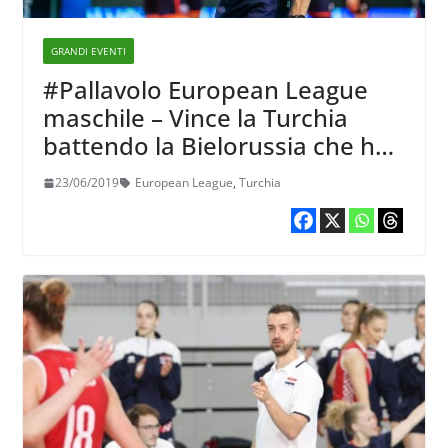
GRANDI EVENTI
#Pallavolo European League
maschile – Vince la Turchia
battendo la Bielorussia che ha
eliminato la favorita Olanda
23/06/2019
European League
,
Turchia