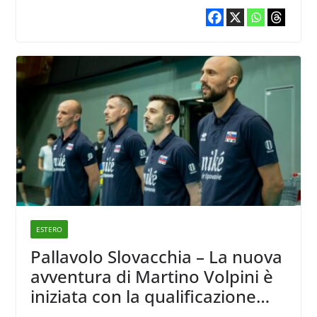
ESTERO
Pallavolo Slovacchia – La nuova
avventura di Martino Volpini è
iniziata con la qualificazione
alle semifinali della European