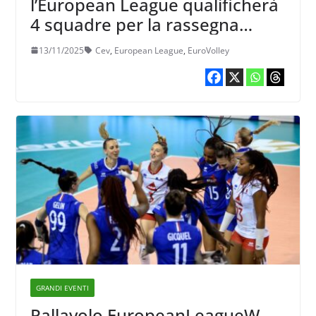
l’European League qualificherà
4 squadre per la rassegna
continentale assoluta
13/11/2025
Cev
,
European League
,
EuroVolley
GRANDI EVENTI
Pallavolo EuropeanLeagueW –