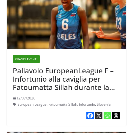
GRANDI EVENTI
Pallavolo EuropeanLeague F –
Infortunio alla caviglia per
Fatoumatta Sillah durante la
finale di ritorno
12/07/2026
European League
,
Fatoumatta Sillah
,
infortunio
,
Slovenia