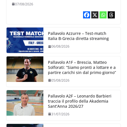
chiare siu cosa vogliamo fare”
07/08/2026
Pallavolo Azzurre – Test-match
Italia B-Grecia diretta streaming
06/08/2026
Pallavolo A1F – Brescia, Matteo
Solforati: “Siamo pronti a lottare e a
partire carichi sin dal primo giorno”
05/08/2026
Pallavolo A2F – Leonardo Barbieri
traccia il profilo della Akademia
Sant’Anna 2026/27
31/07/2026