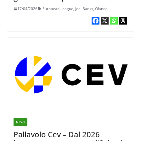
essere utilizzati nell’European
17/04/2026
European League
,
Joel Banks
,
Olanda
League
NEWS
Pallavolo Cev – Dal 2026