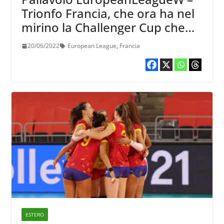
Trionfo Francia, che ora ha nel
mirino la Challenger Cup che
qualifica alla VNL
20/06/2022
European League
,
Francia
ESTERO