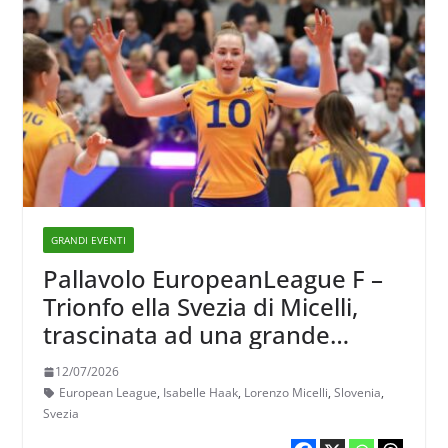
GRANDI EVENTI
Pallavolo EuropeanLeague F –
Trionfo ella Svezia di Micelli,
trascinata ad una grande
rimonta sulla Slovenia da Bella
12/07/2026
Haak
European League
,
Isabelle Haak
,
Lorenzo Micelli
,
Slovenia
,
Svezia