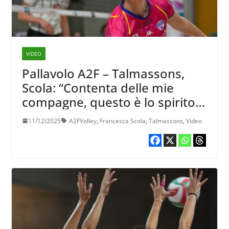
VIDEO
Pallavolo A2F – Talmassons,
Scola: “Contenta delle mie
compagne, questo è lo spirito
giusto”
11/12/2025
A2FVolley
,
Francesca Scola
,
Talmassons
,
Video