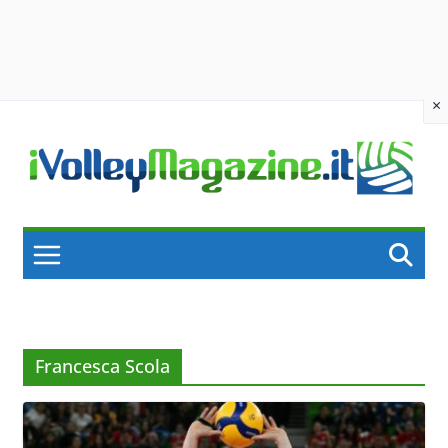
×
Skip
to
content
Francesca Scola