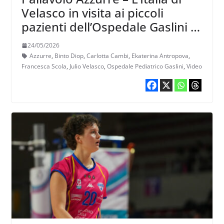
Velasco in visita ai piccoli
pazienti dell’Ospedale Gaslini di
Genova
24/05/2026
Azzurre
,
Binto Diop
,
Carlotta Cambi
,
Ekaterina Antropova
,
Francesca Scola
,
Julio Velasco
,
Ospedale Pediatrico Gaslini
,
Video