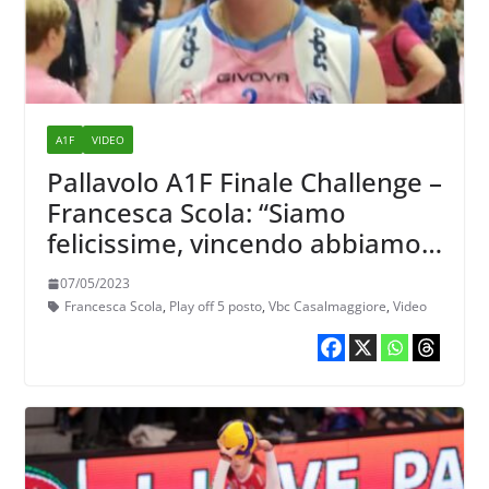
A1F
VIDEO
Pallavolo A1F Finale Challenge –
Francesca Scola: “Siamo
felicissime, vincendo abbiamo
coronato una stagione
07/05/2023
stupenda”
Francesca Scola
,
Play off 5 posto
,
Vbc Casalmaggiore
,
Video