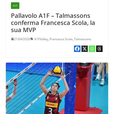
A1F
Pallavolo A1F – Talmassons
conferma Francesca Scola, la
sua MVP
21/04/2026
A1FVolley
,
Francesca Scola
,
Talmassons