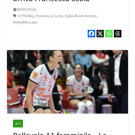
08/05/2024
A1FVolley
,
Francesca Scola
,
Uyba Busto Arsizio
,
VolleyMercato
A1F