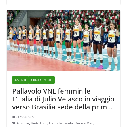
AZZURRE
GRANDI EVENTI
Pallavolo VNL femminile –
L’Italia di Julio Velasco in viaggio
verso Brasilia sede della prima
tappa
31/05/2026
Azzurre
,
Binto Diop
,
Carlotta Cambi
,
Denise Meli
,