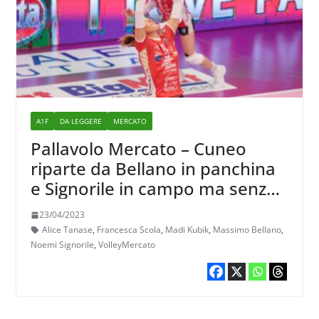
A1F
DA LEGGERE
MERCATO
Pallavolo Mercato – Cuneo
riparte da Bellano in panchina
e Signorile in campo ma senza
Kuznetsova e Drews
23/04/2023
Alice Tanase
,
Francesca Scola
,
Madi Kubik
,
Massimo Bellano
,
Noemi Signorile
,
VolleyMercato