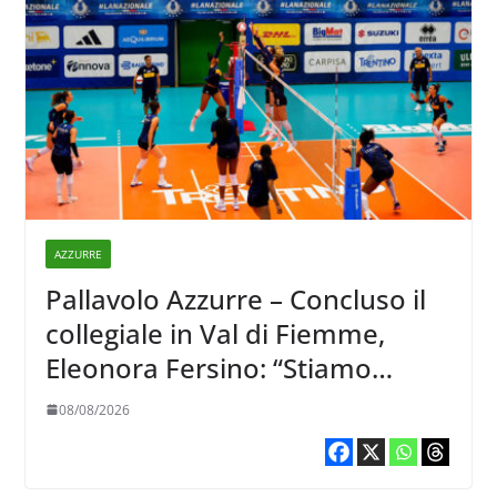
AZZURRE
Pallavolo Azzurre – Concluso il
collegiale in Val di Fiemme,
Eleonora Fersino: “Stiamo
lavorando su quei piccoli
08/08/2026
dettagli dove poter migliorare”.