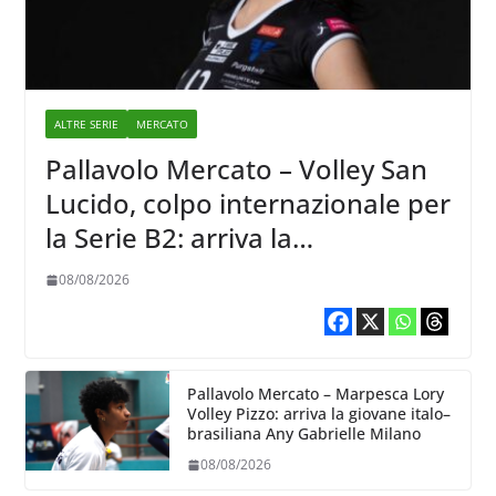
ALTRE SERIE
MERCATO
Pallavolo Mercato – Volley San
Lucido, colpo internazionale per
la Serie B2: arriva la
schiacciatrice lettone Kristine
08/08/2026
Teivane
Pallavolo Mercato – Marpesca Lory
Volley Pizzo: arriva la giovane italo–
brasiliana Any Gabrielle Milano
08/08/2026