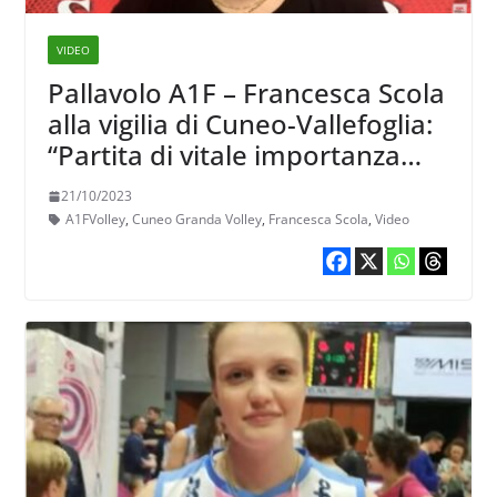
VIDEO
Pallavolo A1F – Francesca Scola
alla vigilia di Cuneo-Vallefoglia:
“Partita di vitale importanza
per entrambe”
21/10/2023
A1FVolley
,
Cuneo Granda Volley
,
Francesca Scola
,
Video