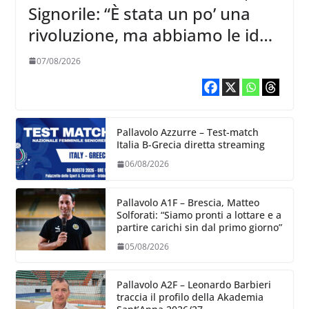
Signorile: “È stata un po’ una
rivoluzione, ma abbiamo le idee
chiare siu cosa vogliamo fare”
07/08/2026
Pallavolo Azzurre – Test-match
Italia B-Grecia diretta streaming
06/08/2026
Pallavolo A1F – Brescia, Matteo
Solforati: “Siamo pronti a lottare e a
partire carichi sin dal primo giorno”
05/08/2026
Pallavolo A2F – Leonardo Barbieri
traccia il profilo della Akademia