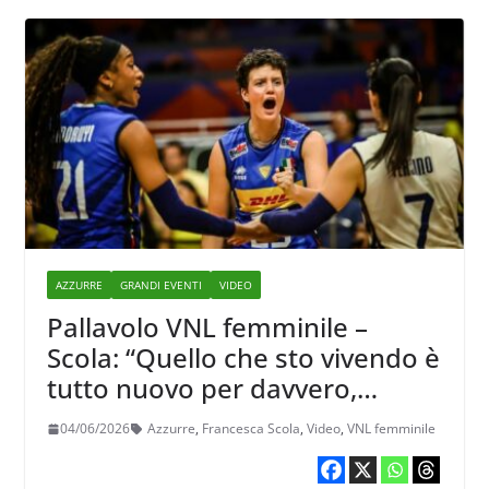
AZZURRE
GRANDI EVENTI
VIDEO
Pallavolo VNL femminile –
Scola: “Quello che sto vivendo è
tutto nuovo per davvero,
entrando nel doppio cambio,
04/06/2026
Azzurre
,
Francesca Scola
,
Video
,
VNL femminile
devo essere subito pronta per
dare il mio contributo”