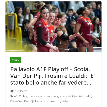
VIDEO
Pallavolo A1F Play off – Scola,
Van Der Pijl, Frosini e Lualdi: “E’
stato bello anche far vedere
come sino all’ultimo abbiamo
16/03/2025
lottato”
A1FVolley
,
Francesca Scola
,
Giorgia Frosini
,
Giuditta Lualdi
,
Pleun Van Der Pijl
,
Uyba Busto Arsizio
,
Video