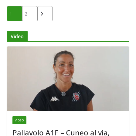
Paginazione
1
2
degli
articoli
Video
VIDEO
Pallavolo A1F – Cuneo al via,