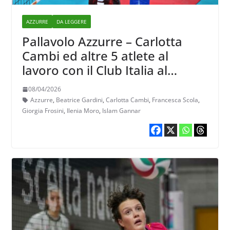
AZZURRE
DA LEGGERE
Pallavolo Azzurre – Carlotta
Cambi ed altre 5 atlete al
lavoro con il Club Italia al
Centro Pavesi
08/04/2026
Azzurre
,
Beatrice Gardini
,
Carlotta Cambi
,
Francesca Scola
,
Giorgia Frosini
,
Ilenia Moro
,
Islam Gannar