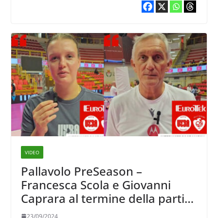
VIDEO
Pallavolo PreSeason –
Francesca Scola e Giovanni
Caprara al termine della partita
con il Volley Bergamo: “La
23/09/2024