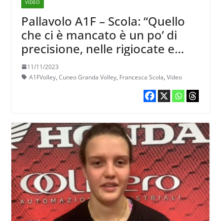
VIDEO
Pallavolo A1F – Scola: “Quello
che ci è mancato è un po’ di
precisione, nelle rigiocate e
nelle cose semplici”
11/11/2023
A1FVolley
,
Cuneo Granda Volley
,
Francesca Scola
,
Video