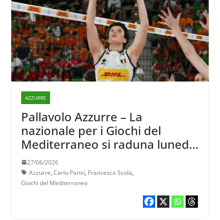
AZZURRE
Pallavolo Azzurre – La
nazionale per i Giochi del
Mediterraneo si raduna lunedì:
c’è anche Scola
27/06/2026
Azzurre
,
Carlo Parisi
,
Francesca Scola
,
Giochi del Mediterraneo