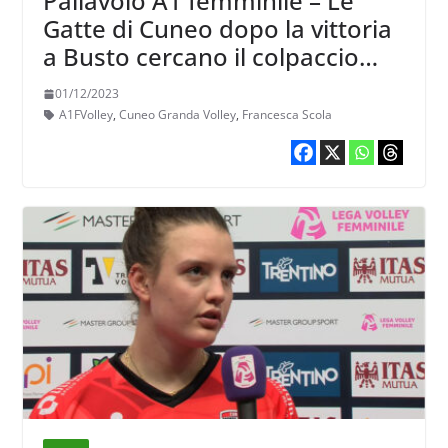
Pallavolo A1 femminile – Le
Gatte di Cuneo dopo la vittoria
a Busto cercano il colpaccio
romano
01/12/2023
A1FVolley
,
Cuneo Granda Volley
,
Francesca Scola