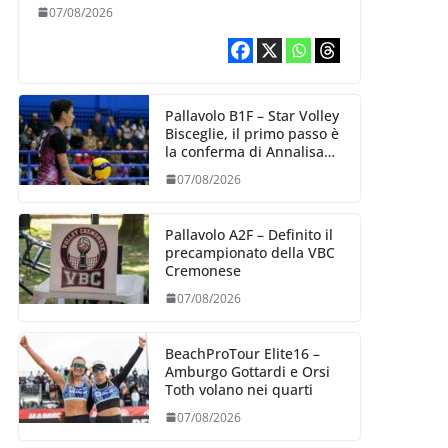
esperienza e oltre 5.000
07/08/2026
punti al servizio di
Trescore
Pallavolo B1F – Star Volley
Bisceglie, il primo passo è
la conferma di Annalisa
Mileno
07/08/2026
Pallavolo A2F – Definito il
precampionato della VBC
Cremonese
07/08/2026
BeachProTour Elite16 –
Amburgo Gottardi e Orsi
Toth volano nei quarti
07/08/2026