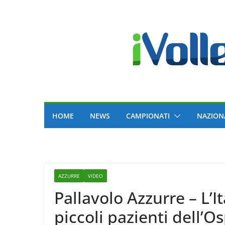
Skip
to
content
HOME
NEWS
CAMPIONATI
NAZION
AZZURRE
VIDEO
Pallavolo Azzurre – L’Italia di Velasco in v
piccoli pazienti dell’