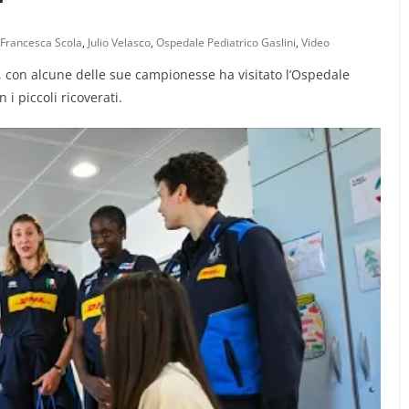
Francesca Scola
,
Julio Velasco
,
Ospedale Pediatrico Gaslini
,
Video
o, con alcune delle sue campionesse ha visitato l’Ospedale
i piccoli ricoverati.