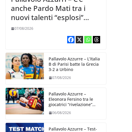
anche Pardo Mati tra i
nuovi talenti “esplosi”
nella VNL 2026 per
07/08/2026
Volleyball World
Pallavolo Azzurre – L’Italia
B di Parisi batte la Grecia
3-2 a Urbino
07/08/2026
Pallavolo Azzurre –
Eleonora Fersino tra le
giocatrici “rivelazione”
della VNL 2026 per
06/08/2026
Volleyball World
Pallavolo Azzurre – Test-