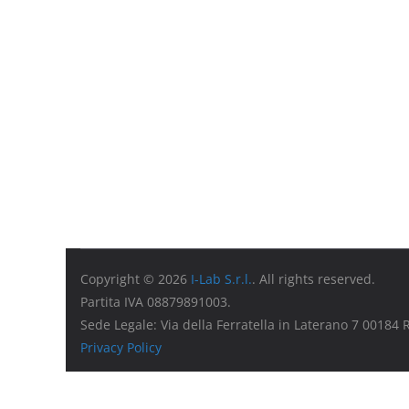
Copyright © 2026
I-Lab S.r.l.
. All rights reserved.
Partita IVA 08879891003.
Sede Legale: Via della Ferratella in Laterano 7 00184
Privacy Policy