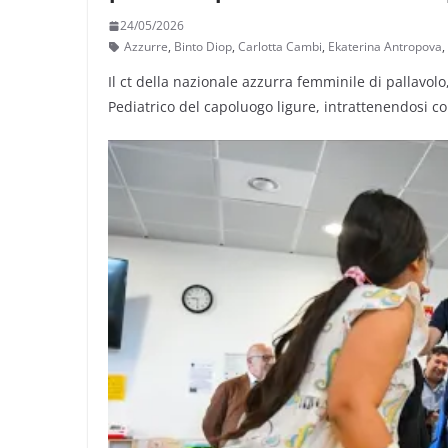
24/05/2026
Azzurre
,
Binto Diop
,
Carlotta Cambi
,
Ekaterina Antropova
,
Il ct della nazionale azzurra femminile di pallavol
Pediatrico del capoluogo ligure, intrattenendosi con 