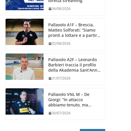
diretta streaming
06/08/2026
Pallavolo A1F – Brescia,
Matteo Solforati: “Siamo
pronti a lottare e a partire
carichi sin dal primo
05/08/2026
giorno”
Pallavolo A2F – Leonardo
Barbieri traccia il profilo
della Akademia Sant’Anna
2026/27
31/07/2026
Pallavolo VNL M – De
Giorgi: “In attacco
abbiamo tenuto, ma
siamo stati penalizzati
30/07/2026
dalla prestazione in
ricezione, è la prima volta”