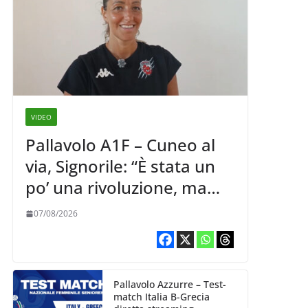
VIDEO
Pallavolo A1F – Cuneo al
via, Signorile: “È stata un
po’ una rivoluzione, ma
abbiamo le idee chiare siu
07/08/2026
cosa vogliamo fare”
Pallavolo Azzurre – Test-
match Italia B-Grecia