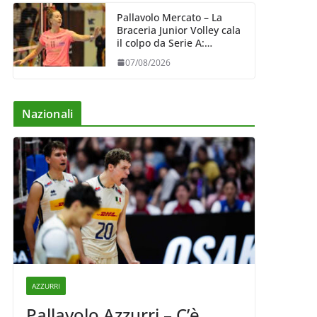
Pallavolo Mercato – La
Braceria Junior Volley cala
il colpo da Serie A:
Barbara Varaldo è il nuovo
07/08/2026
riferimento dell’attacco
gialloviola
Nazionali
AZZURRI
Pallavolo Azzurri – C’è