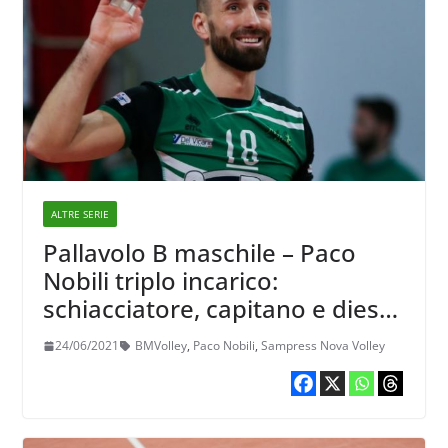
ALTRE SERIE
Pallavolo B maschile – Paco
Nobili triplo incarico:
schiacciatore, capitano e diesse
a Loreto
24/06/2021
BMVolley
,
Paco Nobili
,
Sampress Nova Volley