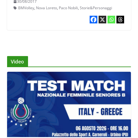
30/08/2017
BMVolley
,
Nova Loreto
,
Paco Nobili
,
Storie&Personaggi
Video