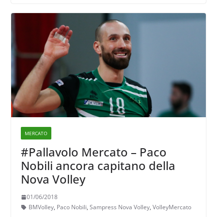
MERCATO
#Pallavolo Mercato – Paco
Nobili ancora capitano della
Nova Volley
01/06/2018
BMVolley
,
Paco Nobili
,
Sampress Nova Volley
,
VolleyMercato