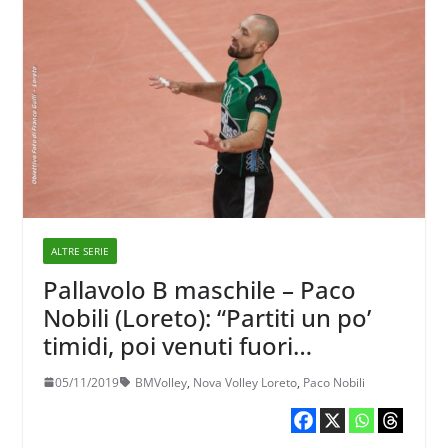
ALTRE SERIE
Pallavolo B maschile – Paco
Nobili (Loreto): “Partiti un po’
timidi, poi venuti fuori
benissimo”
05/11/2019
BMVolley
,
Nova Volley Loreto
,
Paco Nobili