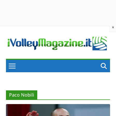
×
Skip
to
content
Paco Nobili