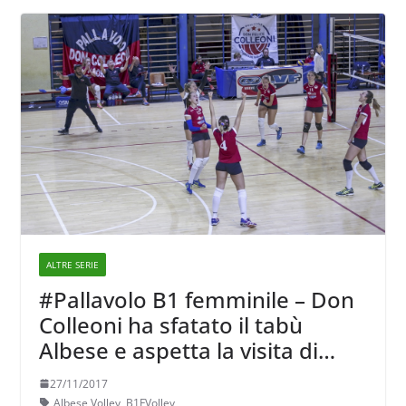
ALTRE SERIE
#Pallavolo B1 femminile – Don
Colleoni ha sfatato il tabù
Albese e aspetta la visita di
Pinerolo
27/11/2017
Albese Volley
,
B1FVolley
,