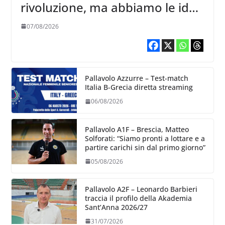
rivoluzione, ma abbiamo le idee
chiare siu cosa vogliamo fare”
07/08/2026
Pallavolo Azzurre – Test-match
Italia B-Grecia diretta streaming
06/08/2026
Pallavolo A1F – Brescia, Matteo
Solforati: “Siamo pronti a lottare e a
partire carichi sin dal primo giorno”
05/08/2026
Pallavolo A2F – Leonardo Barbieri
traccia il profilo della Akademia
Sant’Anna 2026/27
31/07/2026