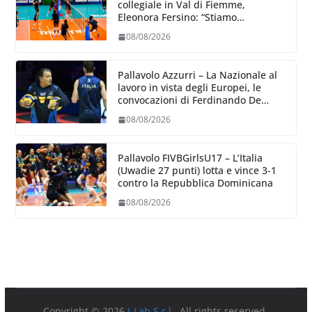
collegiale in Val di Fiemme,
Eleonora Fersino: “Stiamo
lavorando su quei piccoli dettagli
08/08/2026
dove poter migliorare”.
Pallavolo Azzurri – La Nazionale al
lavoro in vista degli Europei, le
convocazioni di Ferdinando De
Giorgi
08/08/2026
Pallavolo FIVBGirlsU17 – L’Italia
(Uwadie 27 punti) lotta e vince 3-1
contro la Repubblica Dominicana
08/08/2026
Copyright © 2026
I-Lab S.r.l.
. All rights reserved.