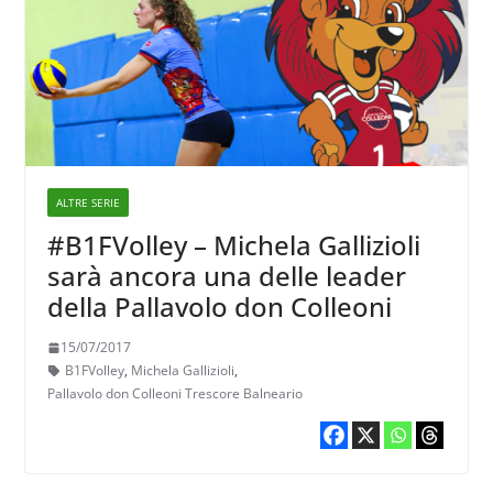
ALTRE SERIE
#B1FVolley – Michela Gallizioli
sarà ancora una delle leader
della Pallavolo don Colleoni
15/07/2017
B1FVolley
,
Michela Gallizioli
,
Pallavolo don Colleoni Trescore Balneario