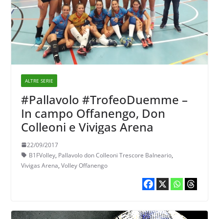
ALTRE SERIE
#Pallavolo #TrofeoDuemme –
In campo Offanengo, Don
Colleoni e Vivigas Arena
22/09/2017
B1FVolley
,
Pallavolo don Colleoni Trescore Balneario
,
Vivigas Arena
,
Volley Offanengo