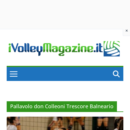
×
Skip
to
content
Pallavolo don Colleoni Trescore Balneario