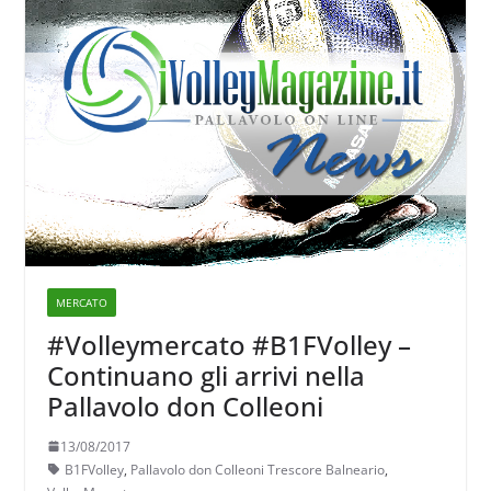
MERCATO
#Volleymercato #B1FVolley –
Continuano gli arrivi nella
Pallavolo don Colleoni
13/08/2017
B1FVolley
,
Pallavolo don Colleoni Trescore Balneario
,