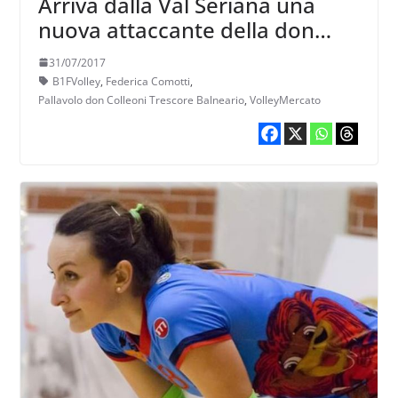
Arriva dalla Val Seriana una
nuova attaccante della don
Colleoni
31/07/2017
B1FVolley
,
Federica Comotti
,
Pallavolo don Colleoni Trescore Balneario
,
VolleyMercato