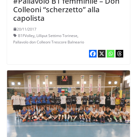
#Pallavolo B1 femminile – Don
Colleoni “scherzetto” alla
capolista
20/11/2017
B1FVolley
,
Lilliput Settimo Torinese
,
Pallavolo don Colleoni Trescore Balneario