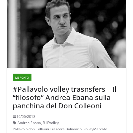
MERCATO
#Pallavolo volley trasnsfers – Il
“filosofo” Andrea Ebana sulla
panchina del Don Colleoni
19/06/2018
Andrea Ebana
,
B1FVolley
,
Pallavolo don Colleoni Trescore Balneario
,
VolleyMercato