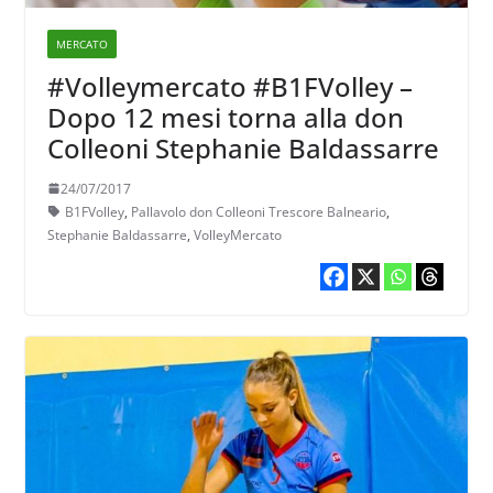
MERCATO
#Volleymercato #B1FVolley –
Dopo 12 mesi torna alla don
Colleoni Stephanie Baldassarre
24/07/2017
B1FVolley
,
Pallavolo don Colleoni Trescore Balneario
,
Stephanie Baldassarre
,
VolleyMercato