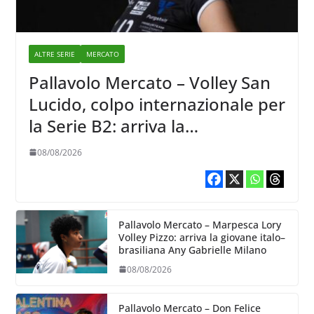
ALTRE SERIE
MERCATO
Pallavolo Mercato – Volley San
Lucido, colpo internazionale per
la Serie B2: arriva la
schiacciatrice lettone Kristine
08/08/2026
Teivane
Pallavolo Mercato – Marpesca Lory
Volley Pizzo: arriva la giovane italo–
brasiliana Any Gabrielle Milano
08/08/2026
Pallavolo Mercato – Don Felice