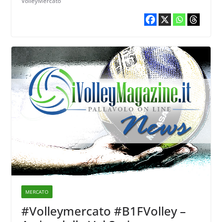
VolleyMercato
MERCATO
#Volleymercato #B1FVolley –