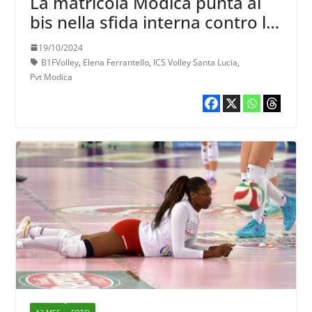
La matricola Modica punta al
bis nella sfida interna contro la
ICS Volley Santa Lucia
19/10/2024
B1FVolley
,
Elena Ferrantello
,
ICS Volley Santa Lucia
,
Pvt Modica
A2 MEF
FOTO