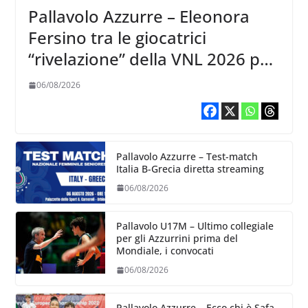
Pallavolo Azzurre – Eleonora
Fersino tra le giocatrici
“rivelazione” della VNL 2026 per
Volleyball World
06/08/2026
Pallavolo Azzurre – Test-match
Italia B-Grecia diretta streaming
06/08/2026
Pallavolo U17M – Ultimo collegiale
per gli Azzurrini prima del
Mondiale, i convocati
06/08/2026
Pallavolo Azzurre – Ecco chi è Safa