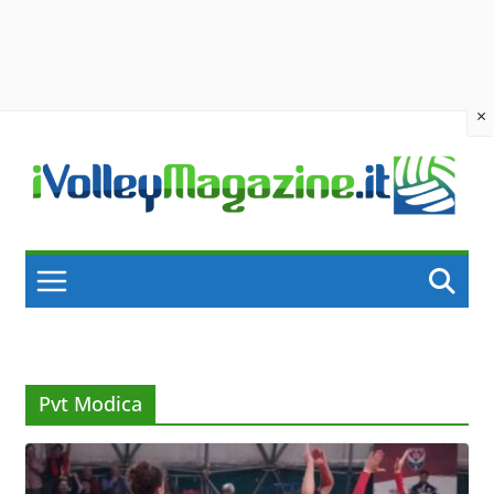
×
Skip
to
content
Pvt Modica