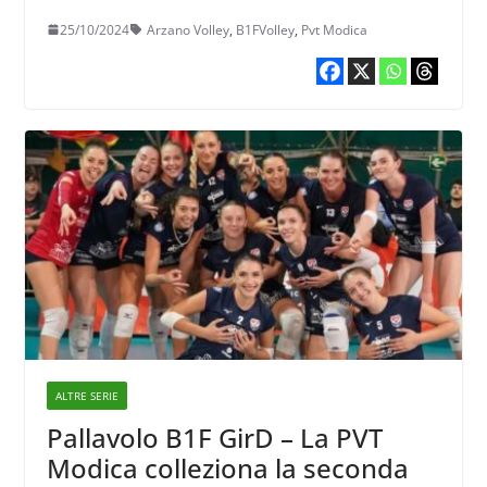
25/10/2024
Arzano Volley
,
B1FVolley
,
Pvt Modica
ALTRE SERIE
Pallavolo B1F GirD – La PVT
Modica colleziona la seconda