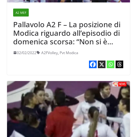
A2 MEF
Pallavolo A2 F – La posizione di
Modica riguardo all’episodio di
domenica scorsa: “Non si è
affatto trattato di un atto
02/02/2022
A2FVolley
,
Pvt Modica
violento”