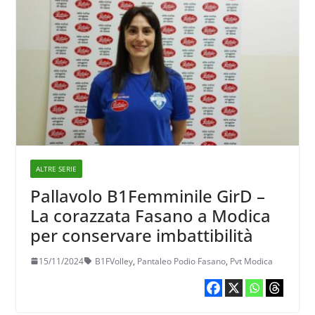
ALTRE SERIE
Pallavolo B1Femminile GirD –
La corazzata Fasano a Modica
per conservare imbattibilità
15/11/2024
B1FVolley
,
Pantaleo Podio Fasano
,
Pvt Modica