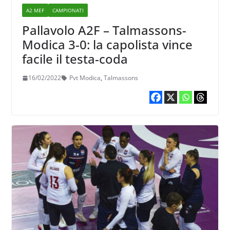
A2 MEF
CAMPIONATI
Pallavolo A2F – Talmassons-
Modica 3-0: la capolista vince
facile il testa-coda
16/02/2022
Pvt Modica
,
Talmassons