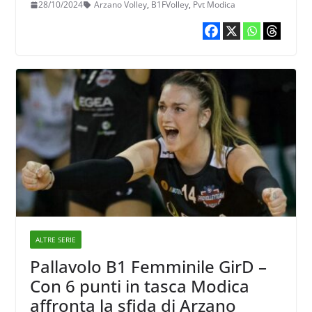
28/10/2024
Arzano Volley
,
B1FVolley
,
Pvt Modica
ALTRE SERIE
Pallavolo B1 Femminile GirD –
Con 6 punti in tasca Modica
affronta la sfida di Arzano