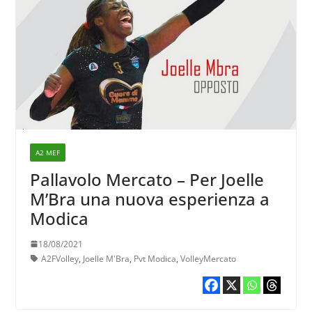
A2 MEF
Pallavolo Mercato – Per Joelle
M’Bra una nuova esperienza a
Modica
18/08/2021
A2FVolley
,
Joelle M'Bra
,
Pvt Modica
,
VolleyMercato