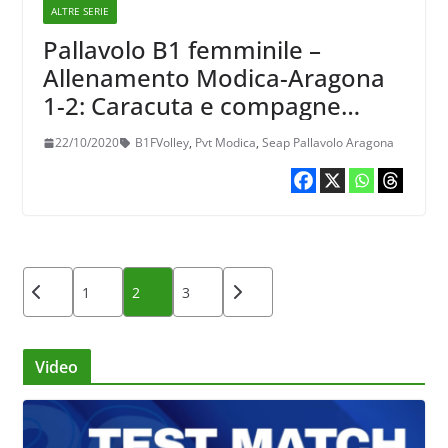
ALTRE SERIE
Pallavolo B1 femminile –
Allenamento Modica-Aragona
1-2: Caracuta e compagne
vincono ancora
22/10/2020
B1FVolley
,
Pvt Modica
,
Seap Pallavolo Aragona
Paginazione
1
2
3
degli
articoli
Video