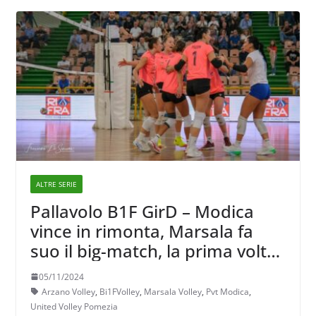
ALTRE SERIE
Pallavolo B1F GirD – Modica
vince in rimonta, Marsala fa
suo il big-match, la prima volta
di Bisceglie in trasferta
05/11/2024
Arzano Volley
,
Bi1FVolley
,
Marsala Volley
,
Pvt Modica
,
United Volley Pomezia