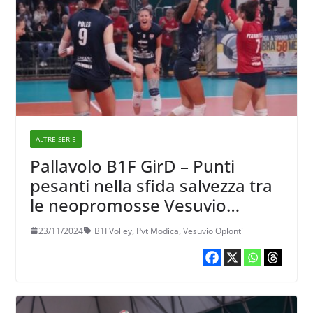
ALTRE SERIE
Pallavolo B1F GirD – Punti
pesanti nella sfida salvezza tra
le neopromosse Vesuvio
Oplonti e PVT Modica
23/11/2024
B1FVolley
,
Pvt Modica
,
Vesuvio Oplonti