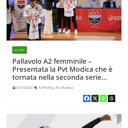
A2 MEF
Pallavolo A2 femminile –
Presentata la Pvt Modica che è
tornata nella seconda serie
nazionale
05/10/2021
A2FVolley
,
Pvt Modica