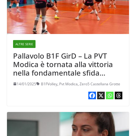
ALTRE SERIE
Pallavolo B1F GirD – La PVT
Modica è tornata alla vittoria
nella fondamentale sfida
salvezza contro Castellana
14/01/2025
B1FVolley
,
Pvt Modica
,
Zero5 Castellana Grotte
Grotte