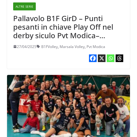
ALTRE SERIE
Pallavolo B1F GirD – Punti
pesanti in chiave Play Off nel
derby siculo Pvt Modica–
Marsala Volley
27/04/2025
B1FVolley
,
Marsala Volley
,
Pvt Modica