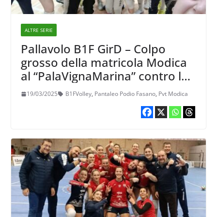
ALTRE SERIE
Pallavolo B1F GirD – Colpo
grosso della matricola Modica
al “PalaVignaMarina” contro la
supercapolista Fasano
19/03/2025
B1FVolley
,
Pantaleo Podio Fasano
,
Pvt Modica