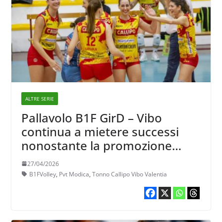
ALTRE SERIE
Pallavolo B1F GirD – Vibo
continua a mietere successi
nonostante la promozione
acquisita
27/04/2026
B1FVolley
,
Pvt Modica
,
Tonno Callipo Vibo Valentia