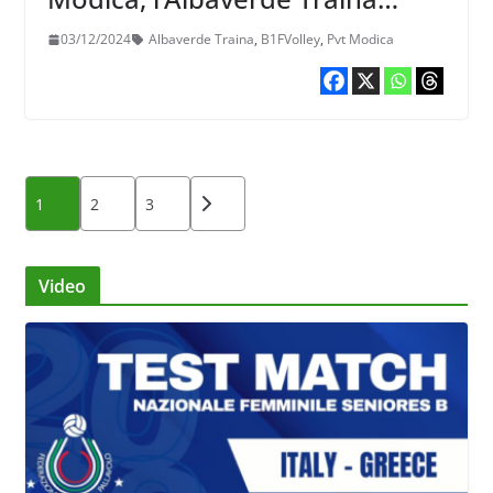
sconfitta 3-0
03/12/2024
Albaverde Traina
,
B1FVolley
,
Pvt Modica
Paginazione
1
2
3
degli
articoli
Video