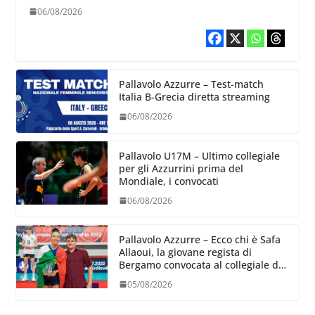
Volleyball World
06/08/2026
Pallavolo Azzurre – Test-match
Italia B-Grecia diretta streaming
06/08/2026
Pallavolo U17M – Ultimo collegiale
per gli Azzurrini prima del
Mondiale, i convocati
06/08/2026
Pallavolo Azzurre – Ecco chi è Safa
Allaoui, la giovane regista di
Bergamo convocata al collegiale di
Cavalese
05/08/2026