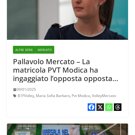
ALTRE SERIE
MERCATO
Pallavolo Mercato – La
matricola PVT Modica ha
ingaggiato l’opposta opposta
palermitana Mariasofia
09/01/2025
Barbaro
B1FVolley
,
Maria Sofia Barbaro
,
Pvt Modica
,
VolleyMercato