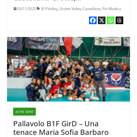
agganciandola in classifica
03/11/2025
B1FVolley
,
Grotte Volley Castellana
,
Pvt Modica
ALTRE SERIE
Pallavolo B1F GirD – Una
tenace Maria Sofia Barbaro