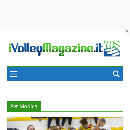
×
Skip
to
content
Pvt Modica