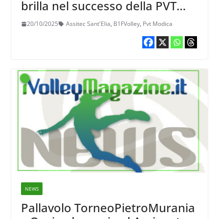
brilla nel successo della PVT
Modica con la Assitec Sant’Elia
20/10/2025
Assitec Sant'Elia
,
B1FVolley
,
Pvt Modica
NEWS
Pallavolo TorneoPietroMurania