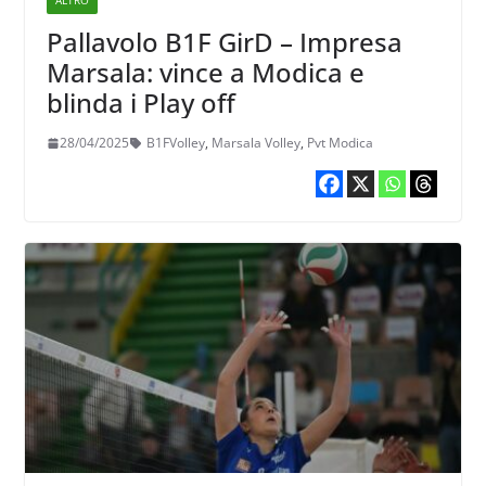
ALTRO
Pallavolo B1F GirD – Impresa
Marsala: vince a Modica e
blinda i Play off
28/04/2025
B1FVolley
,
Marsala Volley
,
Pvt Modica