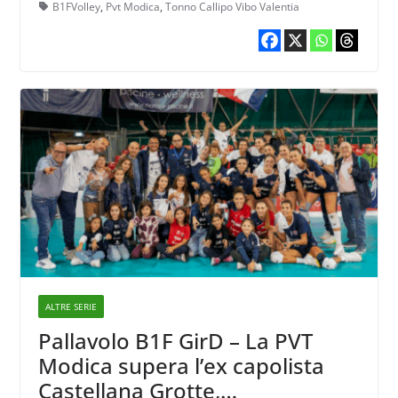
B1FVolley
,
Pvt Modica
,
Tonno Callipo Vibo Valentia
ALTRE SERIE
Pallavolo B1F GirD – La PVT
Modica supera l’ex capolista
Castellana Grotte,