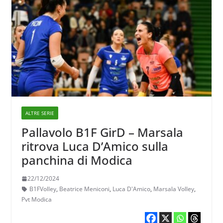
ALTRE SERIE
Pallavolo B1F GirD – Marsala
ritrova Luca D’Amico sulla
panchina di Modica
22/12/2024
B1FVolley
,
Beatrice Meniconi
,
Luca D'Amico
,
Marsala Volley
,
Pvt Modica