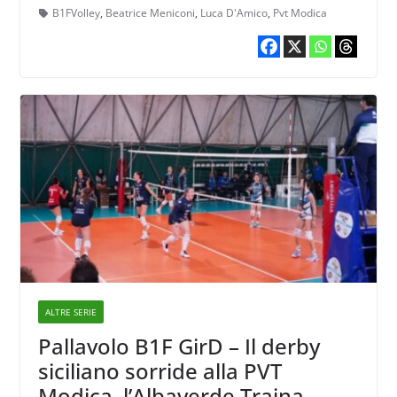
anche Beatrice Meniconi
B1FVolley
,
Beatrice Meniconi
,
Luca D'Amico
,
Pvt Modica
ALTRE SERIE
Pallavolo B1F GirD – Il derby
siciliano sorride alla PVT
Modica, l’Albaverde Traina