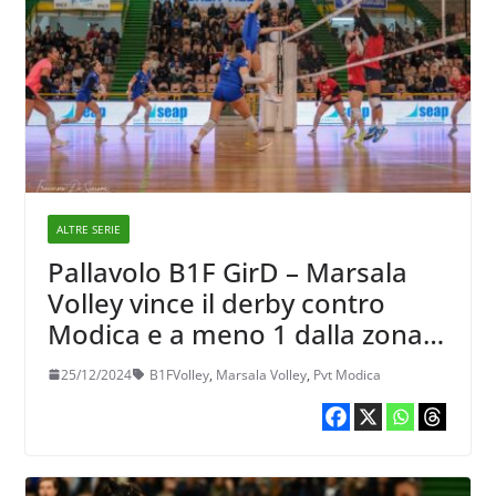
ALTRE SERIE
Pallavolo B1F GirD – Marsala
Volley vince il derby contro
Modica e a meno 1 dalla zona
podio
25/12/2024
B1FVolley
,
Marsala Volley
,
Pvt Modica