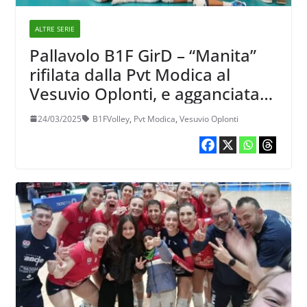
ALTRE SERIE
Pallavolo B1F GirD – “Manita”
rifilata dalla Pvt Modica al
Vesuvio Oplonti, e agganciata
Marsala al secondo posto
24/03/2025
B1FVolley
,
Pvt Modica
,
Vesuvio Oplonti