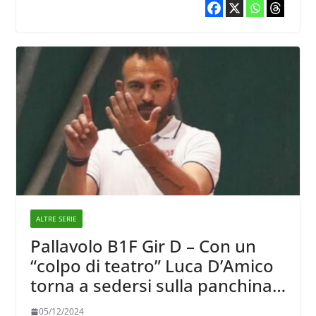
ALTRE SERIE
Pallavolo B1F Gir D – Con un
“colpo di teatro” Luca D’Amico
torna a sedersi sulla panchina
del Modica e con lui torna
05/12/2024