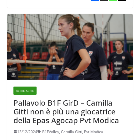
ALTRE SERIE
Pallavolo B1F GirD – Camilla
Gitti non è più una giocatrice
della Epas Agocap Pvt Modica
13/12/2024
B1FVolley
,
Camilla Gitti
,
Pvt Modica