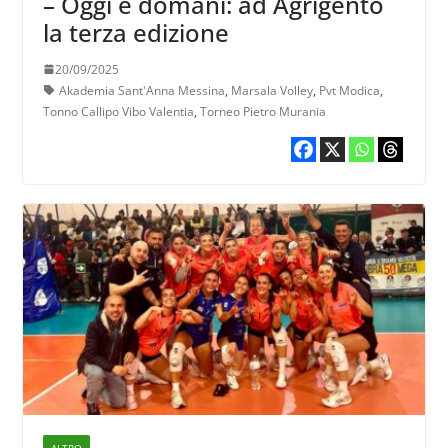
– Oggi e domani: ad Agrigento
la terza edizione
20/09/2025
Akademia Sant'Anna Messina
,
Marsala Volley
,
Pvt Modica
,
Tonno Callipo Vibo Valentia
,
Torneo Pietro Murania