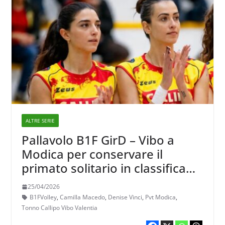
ALTRE SERIE
Pallavolo B1F GirD – Vibo a
Modica per conservare il
primato solitario in classifica
generale
25/04/2026
B1FVolley
,
Camilla Macedo
,
Denise Vinci
,
Pvt Modica
,
Tonno Callipo Vibo Valentia