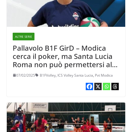
ALTRE SERIE
Pallavolo B1F GirD – Modica
cerca il poker, ma Santa Lucia
Roma non può permettersi altri
passi falsi
07/02/2025
B1FVolley
,
ICS Volley Santa Lucia
,
Pvt Modica