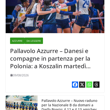
AZZURRE
DA LEGGERE
Pallavolo Azzurre – Danesi e
compagne in partenza per la
Polonia: a Koszalin martedì
giocano contro la Francia
09/08/2026
Pallavolo Azzurre – Nuovo raduno
per la Nazionale B da domani a
Darfo Boario: il 12 e il 13 amichevoli