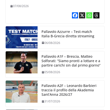
chiare siu cosa vogliamo fare”
07/08/2026
Pallavolo Azzurre – Test-match
Italia B-Grecia diretta streaming
06/08/2026
Pallavolo A1F – Brescia, Matteo
Solforati: “Siamo pronti a lottare e a
partire carichi sin dal primo giorno”
05/08/2026
Pallavolo A2F – Leonardo Barbieri
traccia il profilo della Akademia
Sant’Anna 2026/27
31/07/2026