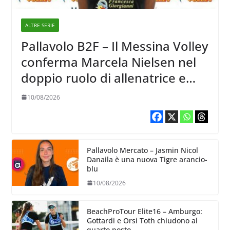
ALTRE SERIE
Pallavolo B2F – Il Messina Volley
conferma Marcela Nielsen nel
doppio ruolo di allenatrice e
giocatrice
10/08/2026
Pallavolo Mercato – Jasmin Nicol
Danaila è una nuova Tigre arancio-
blu
10/08/2026
BeachProTour Elite16 – Amburgo:
Gottardi e Orsi Toth chiudono al
quarto posto