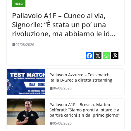
VIDEO
Pallavolo A1F – Cuneo al via,
Signorile: “È stata un po’ una
rivoluzione, ma abbiamo le idee
chiare siu cosa vogliamo fare”
07/08/2026
Pallavolo Azzurre – Test-match
Italia B-Grecia diretta streaming
06/08/2026
Pallavolo A1F – Brescia, Matteo
Solforati: “Siamo pronti a lottare e a
partire carichi sin dal primo giorno”
05/08/2026