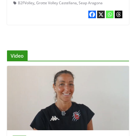
B2FVolley
,
Grotte Volley Castellana
,
Seap Aragona
Video