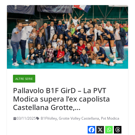
ALTRE SERIE
Pallavolo B1F GirD – La PVT
Modica supera l’ex capolista
Castellana Grotte,
agganciandola in classifica
03/11/2025
B1FVolley
,
Grotte Volley Castellana
,
Pvt Modica