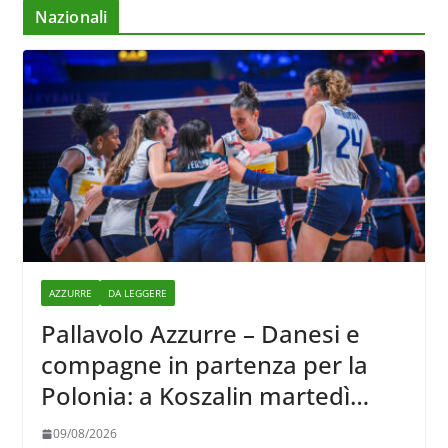
Nazionali
AZZURRE
DA LEGGERE
Pallavolo Azzurre – Danesi e
compagne in partenza per la
Polonia: a Koszalin martedì
giocano contro la Francia
09/08/2026