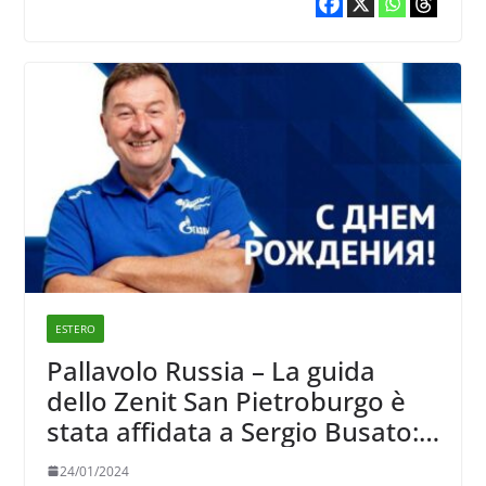
ESTERO
Pallavolo Russia – La guida
dello Zenit San Pietroburgo è
stata affidata a Sergio Busato:
Sidelnikov non è stato
24/01/2024