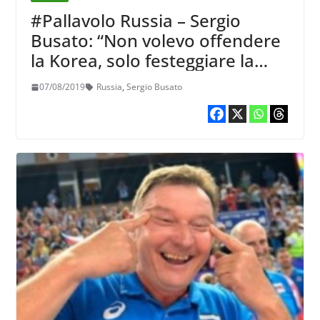
#Pallavolo Russia – Sergio
Busato: “Non volevo offendere
la Korea, solo festeggiare la
nostra qualificazione per
07/08/2019
Russia
,
Sergio Busato
Tokyo”