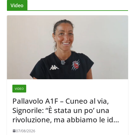
articoli
Video
VIDEO
Pallavolo A1F – Cuneo al via,
Signorile: “È stata un po’ una
rivoluzione, ma abbiamo le idee
chiare siu cosa vogliamo fare”
07/08/2026