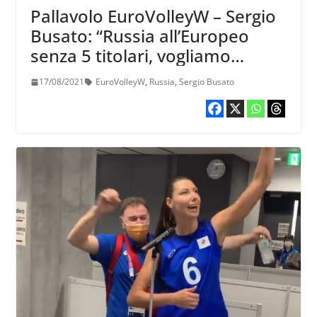
Pallavolo EuroVolleyW – Sergio
Busato: “Russia all’Europeo
senza 5 titolari, vogliamo
vedere chi c’è oltre a
17/08/2021
EuroVolleyW
,
Russia
,
Sergio Busato
Goncharova&C”