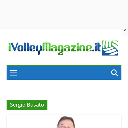
×
Skip
to
content
Sergio Busato