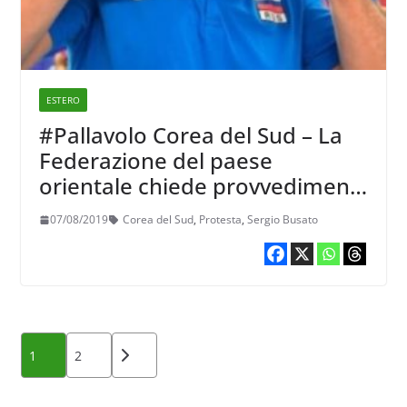
ESTERO
#Pallavolo Corea del Sud – La
Federazione del paese
orientale chiede provvedimenti
contro Sergio Busato, per
07/08/2019
Corea del Sud
,
Protesta
,
Sergio Busato
questo gesto giudicato razzista
Paginazione
1
2
degli