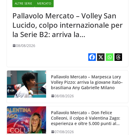
ALTRE SERIE
MERCATO
Pallavolo Mercato – Volley San
Lucido, colpo internazionale per
la Serie B2: arriva la
schiacciatrice lettone Kristine
08/08/2026
Teivane
Pallavolo Mercato – Marpesca Lory
Volley Pizzo: arriva la giovane italo–
brasiliana Any Gabrielle Milano
08/08/2026
Pallavolo Mercato – Don Felice
Colleoni, il colpo è Valentina Zago:
esperienza e oltre 5.000 punti al
servizio di Trescore
07/08/2026