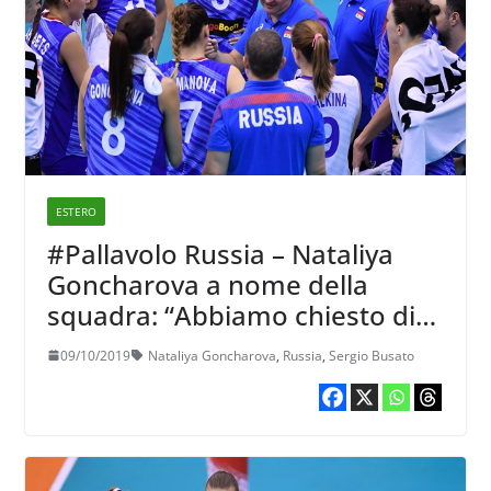
ESTERO
#Pallavolo Russia – Nataliya
Goncharova a nome della
squadra: “Abbiamo chiesto di
confermare Busato e andare
09/10/2019
Nataliya Goncharova
,
Russia
,
Sergio Busato
con lui a Tokyo2020”