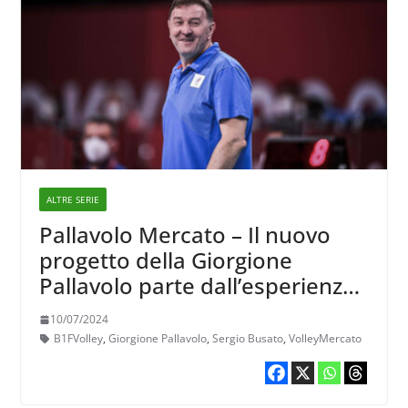
ALTRE SERIE
Pallavolo Mercato – Il nuovo
progetto della Giorgione
Pallavolo parte dall’esperienza
di Sergio Busato
10/07/2024
B1FVolley
,
Giorgione Pallavolo
,
Sergio Busato
,
VolleyMercato