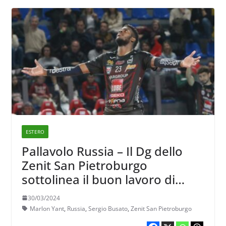
ESTERO
Pallavolo Russia – Il Dg dello
Zenit San Pietroburgo
sottolinea il buon lavoro di
Busato e parla dell’arrivo di
30/03/2024
Yant
Marlon Yant
,
Russia
,
Sergio Busato
,
Zenit San Pietroburgo