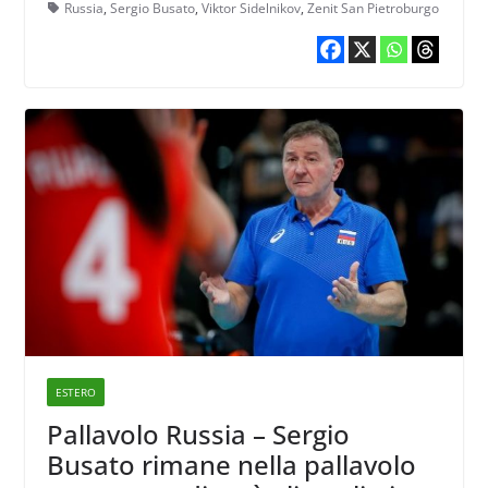
licenziato ma sta in congedo a
Russia
,
Sergio Busato
,
Viktor Sidelnikov
,
Zenit San Pietroburgo
causa di problemi di salute”
ESTERO
Pallavolo Russia – Sergio
Busato rimane nella pallavolo