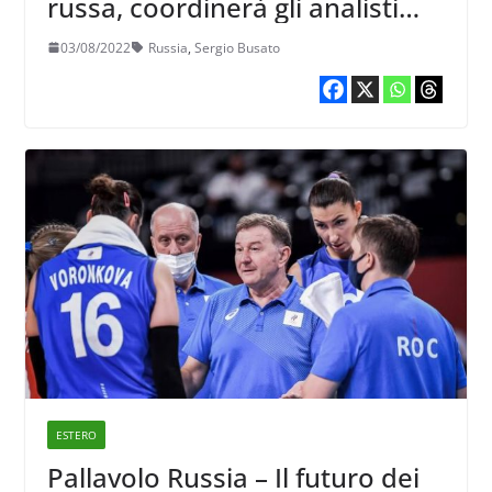
russa, coordinerà gli analisti
della nazionale maschile del ct
03/08/2022
Russia
,
Sergio Busato
Bryansky
ESTERO
Pallavolo Russia – Il futuro dei