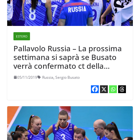
ESTERO
Pallavolo Russia – La prossima
settimana si saprà se Busato
verrà confermato ct della
nazionale femminile
05/11/2019
Russia
,
Sergio Busato