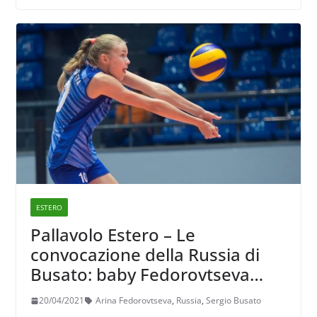
ESTERO
Pallavolo Estero – Le
convocazione della Russia di
Busato: baby Fedorovtseva
brucia le tappe
20/04/2021
Arina Fedorovtseva
,
Russia
,
Sergio Busato