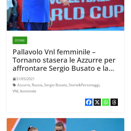
STORIE
Pallavolo Vnl femminile –
Tornano stasera le Azzurre per
affrontare Sergio Busato e la
sua Russia
31/05/2021
Azzurre
,
Russia
,
Sergio Busato
,
Storie&Personaggi
,
VNL femminile