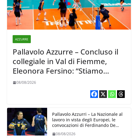
AZZURRE
Pallavolo Azzurre – Concluso il
collegiale in Val di Fiemme,
Eleonora Fersino: “Stiamo
lavorando su quei piccoli
08/08/2026
dettagli dove poter migliorare”.
Pallavolo Azzurri – La Nazionale al
lavoro in vista degli Europei, le
convocazioni di Ferdinando De
Giorgi
08/08/2026