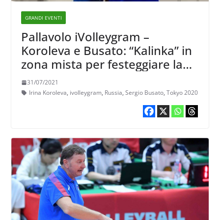
GRANDI EVENTI
Pallavolo iVolleygram –
Koroleva e Busato: “Kalinka” in
zona mista per festeggiare la
vittoria
31/07/2021
Irina Koroleva
,
ivolleygram
,
Russia
,
Sergio Busato
,
Tokyo 2020