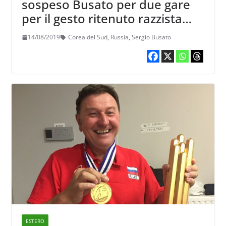
sospeso Busato per due gare
per il gesto ritenuto razzista
contro la Corea del Sud
14/08/2019
Corea del Sud
,
Russia
,
Sergio Busato
ESTERO