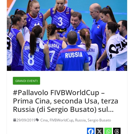
GRANDI EVENTI
#Pallavolo FIVBWorldCup –
Prima Cina, seconda Usa, terza
Russia (di Sergio Busato) sul
podio del torneo femminile
29/09/2019
Cina
,
FIVBWorldCup
,
Russia
,
Sergio Busato