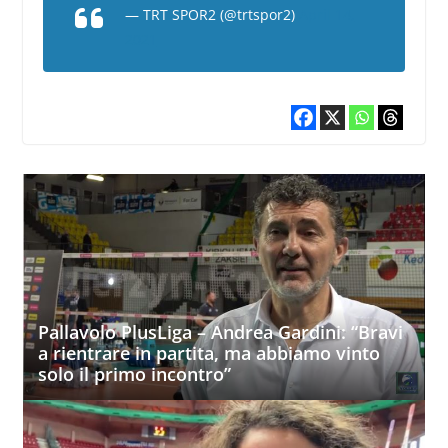
— TRT SPOR2 (@trtspor2)
April 14,
2021
Pallavolo PlusLiga – Andrea Gardini: “Bravi
a rientrare in partita, ma abbiamo vinto
solo il primo incontro”