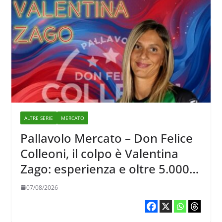
ALTRE SERIE
MERCATO
Pallavolo Mercato – Don Felice
Colleoni, il colpo è Valentina
Zago: esperienza e oltre 5.000
punti al servizio di Trescore
07/08/2026