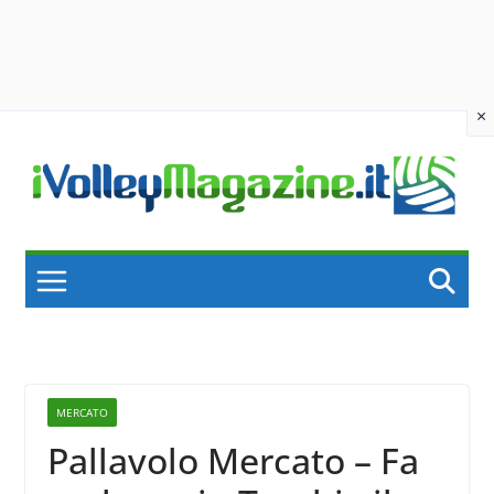
×
Skip
to
content
MERCATO
Pallavolo Mercato – Fa