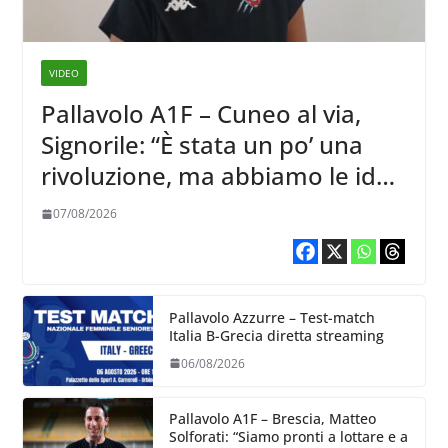
VIDEO
Pallavolo A1F – Cuneo al via,
Signorile: “È stata un po’ una
rivoluzione, ma abbiamo le idee
chiare siu cosa vogliamo fare”
07/08/2026
Pallavolo Azzurre – Test-match
Italia B-Grecia diretta streaming
06/08/2026
Pallavolo A1F – Brescia, Matteo
Solforati: “Siamo pronti a lottare e a