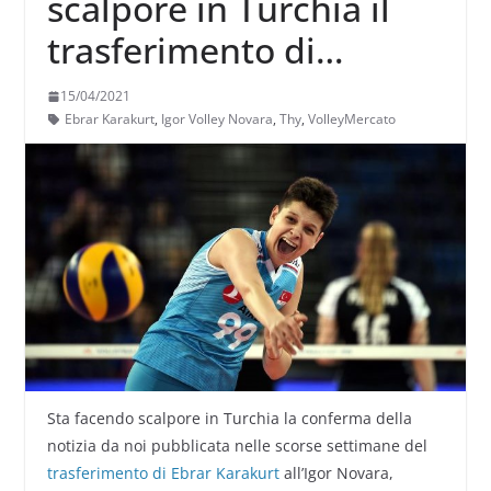
scalpore in Turchia il
trasferimento di
Karakurt a Novara
15/04/2021
Ebrar Karakurt
,
Igor Volley Novara
,
Thy
,
VolleyMercato
Sta facendo scalpore in Turchia la conferma della
notizia da noi pubblicata nelle scorse settimane del
trasferimento di Ebrar Karakurt
all’Igor Novara,