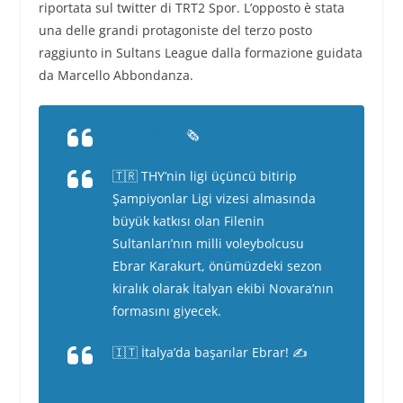
riportata sul twitter di TRT2 Spor. L’opposto è stata
una delle grandi protagoniste del terzo posto
raggiunto in Sultans League dalla formazione guidata
da Marcello Abbondanza.
#TRANSFER
🗞
🇹🇷 THY’nin ligi üçüncü bitirip
Şampiyonlar Ligi vizesi almasında
büyük katkısı olan Filenin
Sultanları’nın milli voleybolcusu
Ebrar Karakurt, önümüzdeki sezon
kiralık olarak İtalyan ekibi Novara’nın
formasını giyecek.
🇮🇹 İtalya’da başarılar Ebrar! ✍️
pic.twitter.com/fFosZsWOZa