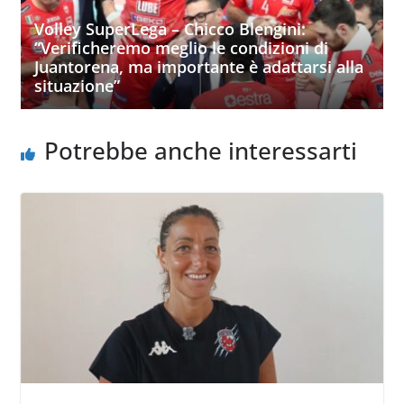
Volley SuperLega – Chicco Blengini:
“Verificheremo meglio le condizioni di
Juantorena, ma importante è adattarsi alla
situazione”
Potrebbe anche interessarti