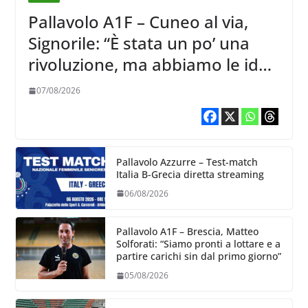
Pallavolo A1F – Cuneo al via,
Signorile: “È stata un po’ una
rivoluzione, ma abbiamo le idee
chiare siu cosa vogliamo fare”
07/08/2026
Pallavolo Azzurre – Test-match
Italia B-Grecia diretta streaming
06/08/2026
Pallavolo A1F – Brescia, Matteo
Solforati: “Siamo pronti a lottare e a
partire carichi sin dal primo giorno”
05/08/2026