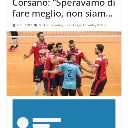
Corsano: “Speravamo di
fare meglio, non siamo
stati in grado di reggere
01/11/2021
Mirko Corsano
,
SuperLega
,
Taranto
,
Video
il loro livello di gioco”