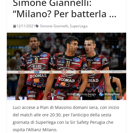
Simone Giannelli:
“Milano? Per batterla ci
vorrà pazienza in tutte
12/11/2021
Simone Giannelli
,
SuperLega
le situazioni”
Luci accese a Pian di Massino domani sera, con inizio
del match alle ore 20:30, per l’anticipo della sesta
giornata di Superlega con la Sir Safety Perugia che
ospita l’Allianz Milano.