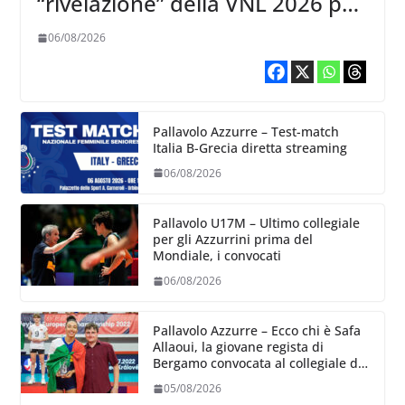
“rivelazione” della VNL 2026 per
Volleyball World
06/08/2026
Pallavolo Azzurre – Test-match
Italia B-Grecia diretta streaming
06/08/2026
Pallavolo U17M – Ultimo collegiale
per gli Azzurrini prima del
Mondiale, i convocati
06/08/2026
Pallavolo Azzurre – Ecco chi è Safa
Allaoui, la giovane regista di
Bergamo convocata al collegiale di
Cavalese
05/08/2026