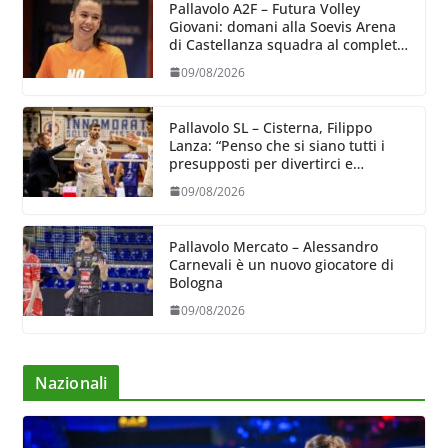
Pallavolo A2F – Futura Volley
Giovani: domani alla Soevis Arena
di Castellanza squadra al completo
al raduno
09/08/2026
Pallavolo SL – Cisterna, Filippo
Lanza: “Penso che si siano tutti i
presupposti per divertirci e
formare un gruppo solido che
09/08/2026
sappia divertire”
Pallavolo Mercato – Alessandro
Carnevali è un nuovo giocatore di
Bologna
09/08/2026
Nazionali