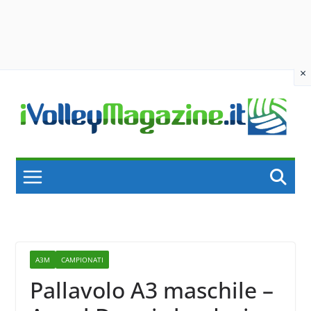
×
Skip
to
content
A3M
CAMPIONATI
Pallavolo A3 maschile –