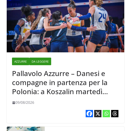
AZZURRE
DA LEGGERE
Pallavolo Azzurre – Danesi e
compagne in partenza per la
Polonia: a Koszalin martedì
giocano contro la Francia
09/08/2026