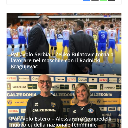
Pallavolo Serbia – Zeliko Bulatovic torna a
lavorare nel maschile con il Radnicki
Kragujevac
Pallavolo Estero – Alessandra Campedelli
nuovo ct della nazionale femminile