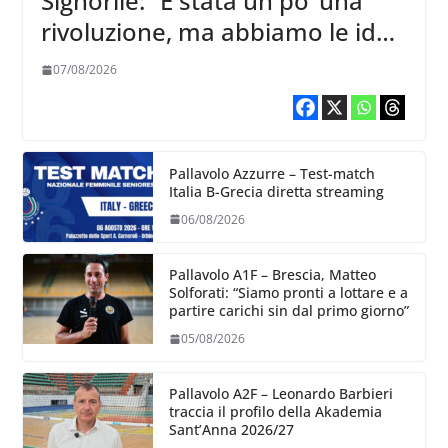
Signorile: “È stata un po’ una
rivoluzione, ma abbiamo le idee
chiare siu cosa vogliamo fare”
07/08/2026
Pallavolo Azzurre – Test-match
Italia B-Grecia diretta streaming
06/08/2026
Pallavolo A1F – Brescia, Matteo
Solforati: “Siamo pronti a lottare e a
partire carichi sin dal primo giorno”
05/08/2026
Pallavolo A2F – Leonardo Barbieri
traccia il profilo della Akademia
Sant’Anna 2026/27