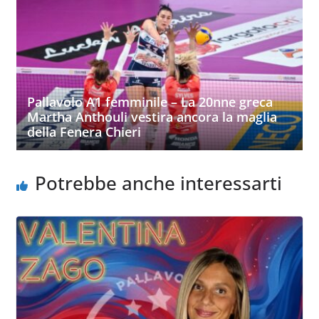
Pallavolo A1 femminile – La 20nne greca
Martha Anthouli vestira ancora la maglia
della Fenera Chieri
Potrebbe anche interessarti