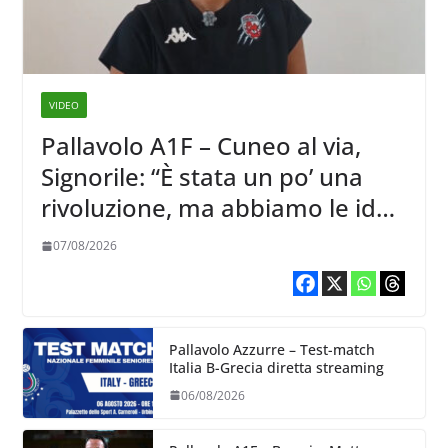
VIDEO
Pallavolo A1F – Cuneo al via,
Signorile: “È stata un po’ una
rivoluzione, ma abbiamo le idee
chiare siu cosa vogliamo fare”
07/08/2026
Pallavolo Azzurre – Test-match
Italia B-Grecia diretta streaming
06/08/2026