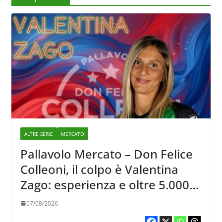
ALTRE SERIE
MERCATO
Pallavolo Mercato – Don Felice
Colleoni, il colpo è Valentina
Zago: esperienza e oltre 5.000
punti al servizio di Trescore
07/08/2026