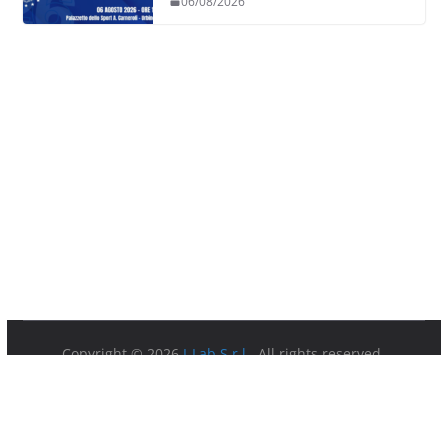
06/08/2026
Copyright © 2026
I-Lab S.r.l.
. All rights reserved.
Partita IVA 08879891003.
Sede Legale: Via della Ferratella in Laterano 7 00184 Roma.
Privacy Policy