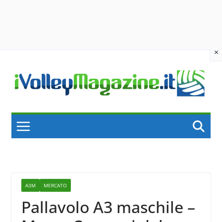
×
Skip
to
content
A3M
MERCATO
Pallavolo A3 maschile –