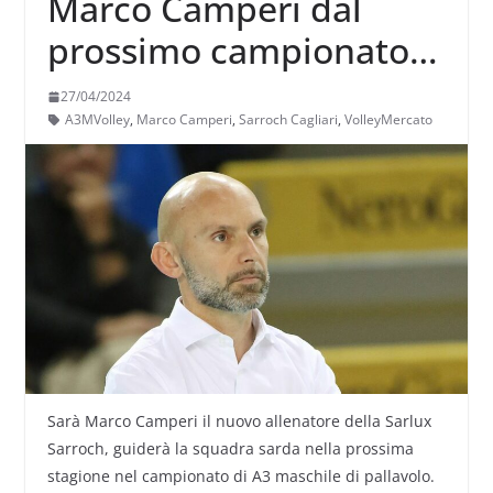
Marco Camperi dal
prossimo campionato
sulla panchina Sarlux
27/04/2024
Sarroch
A3MVolley
,
Marco Camperi
,
Sarroch Cagliari
,
VolleyMercato
Sarà Marco Camperi il nuovo allenatore della Sarlux
Sarroch, guiderà la squadra sarda nella prossima
stagione nel campionato di A3 maschile di pallavolo.