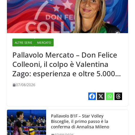
ALTRE SERIE
MERCATO
Pallavolo Mercato – Don Felice
Colleoni, il colpo è Valentina
Zago: esperienza e oltre 5.000
punti al servizio di Trescore
07/08/2026
Pallavolo B1F – Star Volley
Bisceglie, il primo passo è la
conferma di Annalisa Mileno