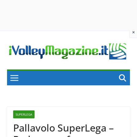
×
Skip
to
content
SUPERLEGA
Pallavolo SuperLega –