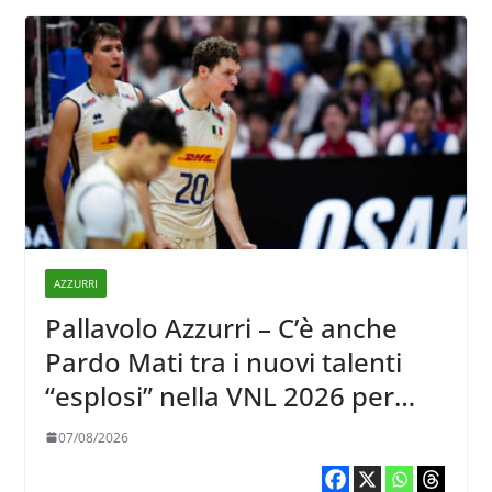
AZZURRI
Pallavolo Azzurri – C’è anche
Pardo Mati tra i nuovi talenti
“esplosi” nella VNL 2026 per
Volleyball World
07/08/2026