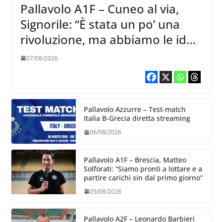
Pallavolo A1F – Cuneo al via,
Signorile: “È stata un po’ una
rivoluzione, ma abbiamo le idee
chiare siu cosa vogliamo fare”
07/08/2026
Pallavolo Azzurre – Test-match
Italia B-Grecia diretta streaming
06/08/2026
Pallavolo A1F – Brescia, Matteo
Solforati: “Siamo pronti a lottare e a
partire carichi sin dal primo giorno”
05/08/2026
Pallavolo A2F – Leonardo Barbieri