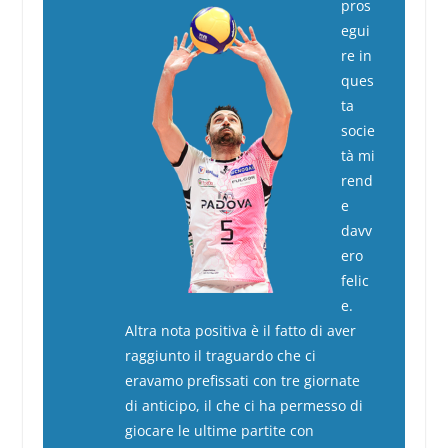
pros
egui
re in
ques
ta
socie
tà mi
rend
e
davv
ero
felic
e.
Altra nota positiva è il fatto di aver
raggiunto il traguardo che ci
eravamo prefissati con tre giornate
di anticipo, il che ci ha permesso di
giocare le ultime partite con