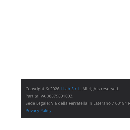
Copyright © 2026
I-Lab S.r.l.
. All rights reserved.
Partita IVA 08879891003.
Sede Legale: Via della Ferratella in Laterano 7 00184
Privacy Policy