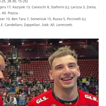
-25, 28-30, 15-25)
ers 17, Kaziyski 13, Caneschi 8, Staforini (L), Larizza 3, Zonta,
 All. Piazza.
ser 10, Ben Tara 7, Semeniuk 15, Russo 5, Piccinelli (L),
.E. Candellaro, Zoppellari, Solé. All. Lorenzetti.