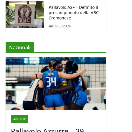
Pallavolo A2F – Definito il
precampionato della VBC
Cremonese
07/08/2026
Nazionali
AZZURRE
Pallavolo Azzurre – 39