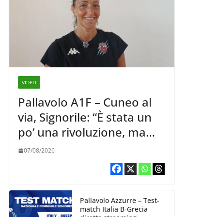
VIDEO
Pallavolo A1F – Cuneo al
via, Signorile: “È stata un
po’ una rivoluzione, ma
abbiamo le idee chiare siu
07/08/2026
cosa vogliamo fare”
Pallavolo Azzurre – Test-
match Italia B-Grecia