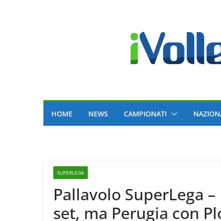
Skip
to
content
HOME
NEWS
CAMPIONATI
NAZION
SUPERLEGA
Pallavolo SuperLega – 
set, ma Perugia con Pl