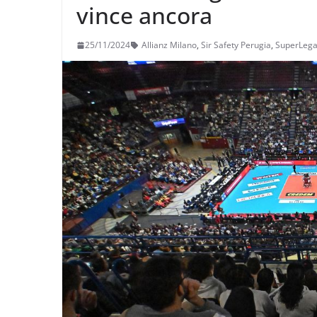
vince ancora
25/11/2024
Allianz Milano
,
Sir Safety Perugia
,
SuperLeg