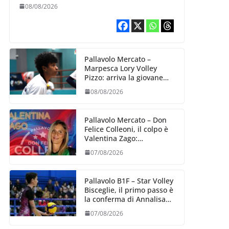
B2: arriva la schiacciatrice
08/08/2026
lettone Kristine Teivane
Pallavolo Mercato –
Marpesca Lory Volley
Pizzo: arriva la giovane
italo–brasiliana Any
08/08/2026
Gabrielle Milano
Pallavolo Mercato – Don
Felice Colleoni, il colpo è
Valentina Zago:
esperienza e oltre 5.000
07/08/2026
punti al servizio di
Trescore
Pallavolo B1F – Star Volley
Bisceglie, il primo passo è
la conferma di Annalisa
Mileno
07/08/2026