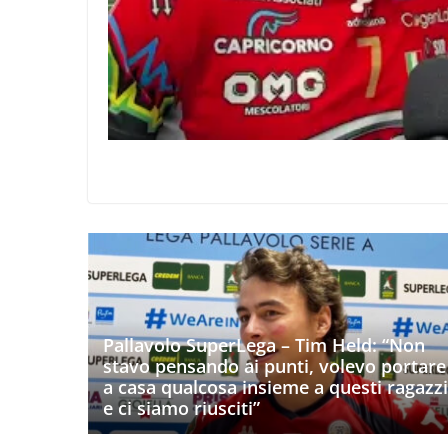
Pallavolo SuperLega – Tim Held: “Non
stavo pensando ai punti, volevo portare
a casa qualcosa insieme a questi ragazzi
e ci siamo riusciti”