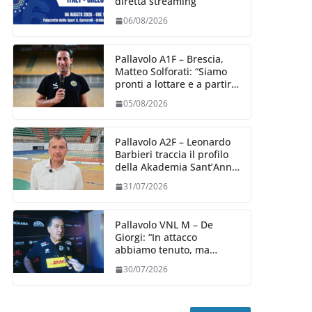
diretta streaming
06/08/2026
Pallavolo A1F – Brescia,
Matteo Solforati: “Siamo
pronti a lottare e a partire
carichi sin dal primo
05/08/2026
giorno”
Pallavolo A2F – Leonardo
Barbieri traccia il profilo
della Akademia Sant’Anna
2026/27
31/07/2026
Pallavolo VNL M – De
Giorgi: “In attacco
abbiamo tenuto, ma
siamo stati penalizzati
30/07/2026
dalla prestazione in
ricezione, è la prima volta”