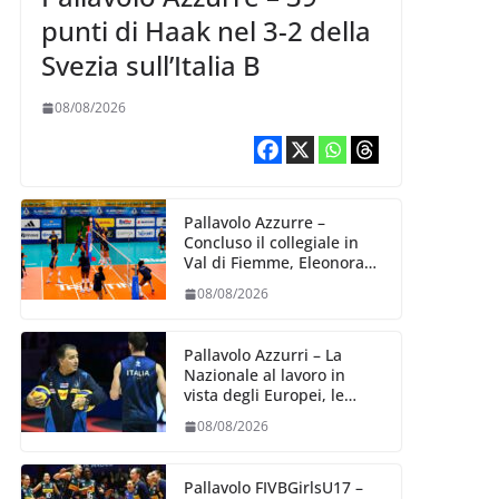
punti di Haak nel 3-2 della
Svezia sull’Italia B
08/08/2026
Pallavolo Azzurre –
Concluso il collegiale in
Val di Fiemme, Eleonora
Fersino: “Stiamo lavorando
08/08/2026
su quei piccoli dettagli
dove poter migliorare”.
Pallavolo Azzurri – La
Nazionale al lavoro in
vista degli Europei, le
convocazioni di
08/08/2026
Ferdinando De Giorgi
Pallavolo FIVBGirlsU17 –