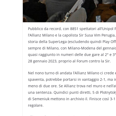
Pubblico da record, con 8851 spettatori all’Unipol F
l’Allianz Milano e la capolista Sir Susa Vim Perugia
storia della SuperLega (escludendo quindi Play Off 
sempre di Milano, con Milano-Modena del gennaio 20
quasi raggiunto in numeri delle due gare al 2° e 3°
28 gennaio 2023, proprio al Forum contro la Sir.
Nel nono turno di andata l’Allianz Milano ci crede e
spaventa, potrebbe portarsi in vantaggio 2-1, ma in 
meno di due ore. Se Allianz trova nel muro e nell’at
una sentenza. Quindici punti diretti, 5 di Plotnytsk
di Semeniuk mettono in archivio il. Finisce così 3-
regolare.