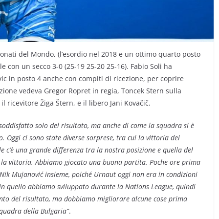
ionati del Mondo, (l’esordio nel 2018 e un ottimo quarto posto
ile con un secco 3-0 (25-19 25-20 25-16).
Fabio Soli ha
c in posto 4 anche con compiti di ricezione, per coprire
mazione vedeva Gregor Ropret in regia, Toncek Stern sulla
 ricevitore Žiga Štern, e il libero Jani Kovačič.
oddisfatto solo del risultato, ma anche di come la squadra si è
Oggi ci sono state diverse sorprese, tra cui la vittoria del
e c’è una grande differenza tra la nostra posizione e quella del
 la vittoria. Abbiamo giocato una buona partita. Poche ore prima
e Nik Mujanović insieme, poiché Urnaut oggi non era in condizioni
in quello abbiamo sviluppato durante la Nations League, quindi
to del risultato, ma dobbiamo migliorare alcune cose prima
squadra della Bulgaria”
.