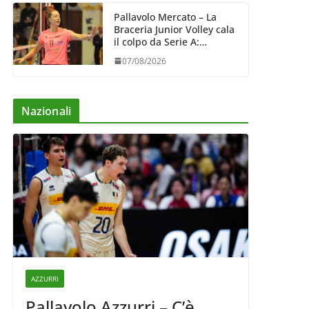
Pallavolo Mercato – La
Braceria Junior Volley cala
il colpo da Serie A:
Barbara Varaldo è il nuovo
07/08/2026
riferimento dell’attacco
gialloviola
Nazionali
AZZURRI
Pallavolo Azzurri – C’è