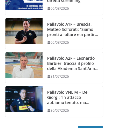
diretta streaming
06/08/2026
Pallavolo A1F – Brescia,
Matteo Solforati: “Siamo
pronti a lottare e a partire
carichi sin dal primo
05/08/2026
giorno”
Pallavolo A2F – Leonardo
Barbieri traccia il profilo
della Akademia Sant’Anna
2026/27
31/07/2026
Pallavolo VNL M – De
Giorgi: “In attacco
abbiamo tenuto, ma
siamo stati penalizzati
30/07/2026
dalla prestazione in
ricezione, è la prima volta”