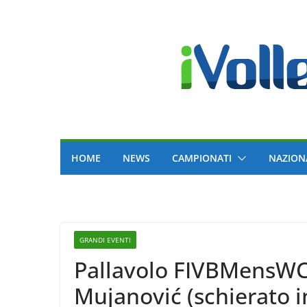
Skip
to
content
HOME
NEWS
CAMPIONATI
NAZION
GRANDI EVENTI
Pallavolo FIVBMensWCH
Mujanović (schierato in