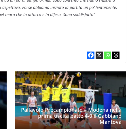
re da un po’ di tempo ormai. Sono contento che siamo riusciti a
i aspettava. Forse abbiamo iniziato la partita un po’ lentamente,
nel muro che in attacco e in difesa. Sono soddisfatto”.
Pallavolo Precampionato – Modena nella
prima uscita batte 4-0 il Gabbiano
Mantova