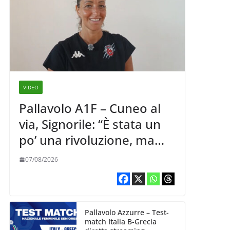
VIDEO
Pallavolo A1F – Cuneo al
via, Signorile: “È stata un
po’ una rivoluzione, ma
abbiamo le idee chiare siu
07/08/2026
cosa vogliamo fare”
Pallavolo Azzurre – Test-
match Italia B-Grecia