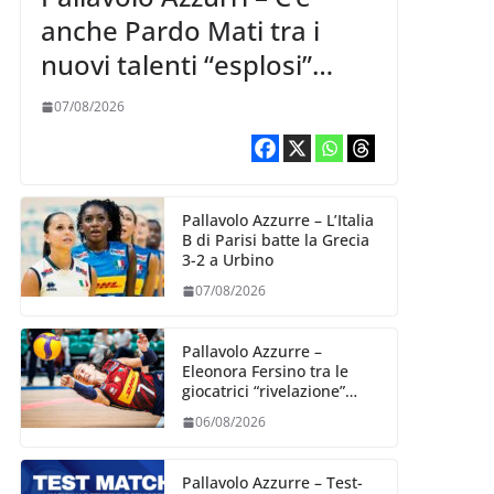
anche Pardo Mati tra i
nuovi talenti “esplosi”
nella VNL 2026 per
07/08/2026
Volleyball World
Pallavolo Azzurre – L’Italia
B di Parisi batte la Grecia
3-2 a Urbino
07/08/2026
Pallavolo Azzurre –
Eleonora Fersino tra le
giocatrici “rivelazione”
della VNL 2026 per
06/08/2026
Volleyball World
Pallavolo Azzurre – Test-