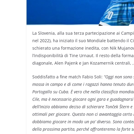
La Slovenia, alla sua terza partecipazione ai Camp
nel 2022), ha iniziato il suo Mondiale battendo il C
schierato una formazione inedita, con Nik Mujanovi
l’indisponibilità di Tine Urnaut. Il resto della for
diagonale, Alen Pajenk e Jan Kozamernik centrali, , il
Soddisfatto a fine match Fabio Soli:
“Oggi non sono s
mossa in campo e di come i ragazzi hanno tenuto duro. 
Portogallo su Cuba. È vero che nella classifica mondial
Cile, ma è necessario giocare ogni gara e guadagnarsi
dell’inizio abbiamo deciso di schierare Tonček Štern 
ottimali per giocare.
Questo non ci avvantaggia certo 
dobbiamo giocare in modo un po’ diverso.
Sono conten
della prossima partita, perché affronteremo la forte 