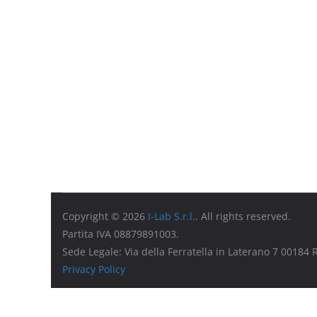
Copyright © 2026
I-Lab S.r.l.
. All rights reserved.
Partita IVA 08879891003.
Sede Legale: Via della Ferratella in Laterano 7 00184
Privacy Policy