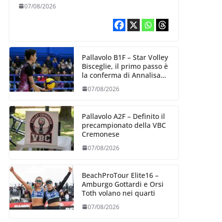
esperienza e oltre 5.000
07/08/2026
punti al servizio di
Trescore
Pallavolo B1F – Star Volley
Bisceglie, il primo passo è
la conferma di Annalisa
Mileno
07/08/2026
Pallavolo A2F – Definito il
precampionato della VBC
Cremonese
07/08/2026
BeachProTour Elite16 –
Amburgo Gottardi e Orsi
Toth volano nei quarti
07/08/2026