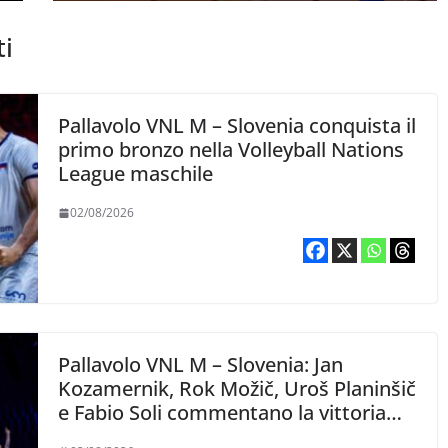
ti
Pallavolo VNL M – Slovenia conquista il
primo bronzo nella Volleyball Nations
League maschile
02/08/2026
Pallavolo VNL M – Slovenia: Jan
Kozamernik, Rok Možič, Uroš Planinšič
e Fabio Soli commentano la vittoria
con il Giappone