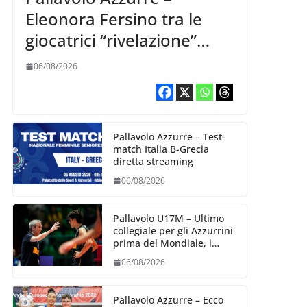
Eleonora Fersino tra le
giocatrici “rivelazione”
della VNL 2026 per
06/08/2026
Volleyball World
Pallavolo Azzurre – Test-
match Italia B-Grecia
diretta streaming
06/08/2026
Pallavolo U17M – Ultimo
collegiale per gli Azzurrini
prima del Mondiale, i
convocati
06/08/2026
Pallavolo Azzurre – Ecco