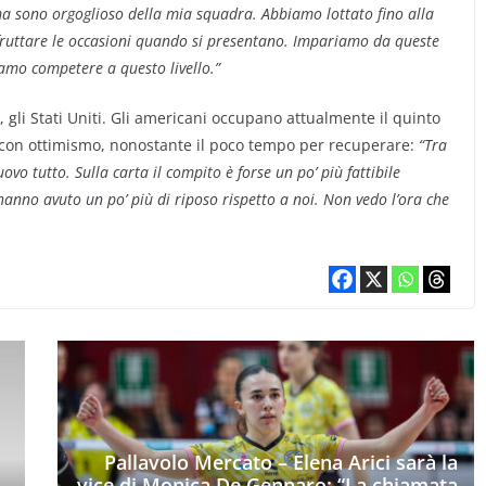
ma sono orgoglioso della mia squadra. Abbiamo lottato fino alla
sfruttare le occasioni quando si presentano. Impariamo da queste
amo competere a questo livello.”
o, gli Stati Uniti. Gli americani occupano attualmente il quinto
 con ottimismo, nonostante il poco tempo per recuperare:
“Tra
vo tutto. Sulla carta il compito è forse un po’ più fattibile
hanno avuto un po’ più di riposo rispetto a noi. Non vedo l’ora che
Pallavolo Mercato – Elena Arici sarà la
a
vice di Monica De Gennaro: “La chiamata