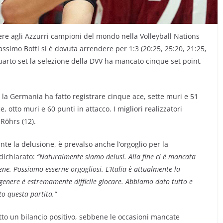
ere agli Azzurri campioni del mondo nella Volleyball Nations
ssimo Botti si è dovuta arrendere per 1:3 (20:25, 25:20, 21:25,
uarto set la selezione della DVV ha mancato cinque set point,
ta: la Germania ha fatto registrare cinque ace, sette muri e 51
ce, otto muri e 60 punti in attacco. I migliori realizzatori
 Röhrs (12).
nte la delusione, è prevalso anche l’orgoglio per la
dichiarato:
“Naturalmente siamo delusi. Alla fine ci è mancata
e. Possiamo esserne orgogliosi. L’Italia è attualmente la
enere è estremamente difficile giocare. Abbiamo dato tutto e
o questa partita.”
tto un bilancio positivo, sebbene le occasioni mancate