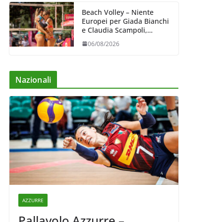
Beach Volley – Niente
Europei per Giada Bianchi
e Claudia Scampoli,
costrette al forfait
06/08/2026
Nazionali
AZZURRE
Pallavolo Azzurre –