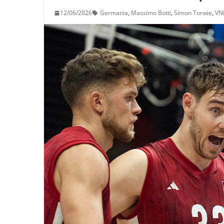
12/06/2026
Germania
,
Massimo Botti
,
Simon Torwie
,
VN