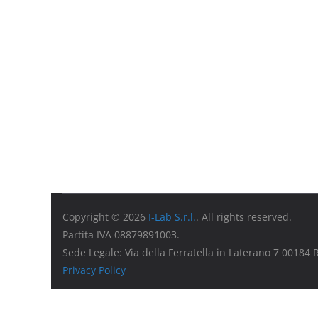
Copyright © 2026
I-Lab S.r.l.
. All rights reserved.
Partita IVA 08879891003.
Sede Legale: Via della Ferratella in Laterano 7 00184
Privacy Policy