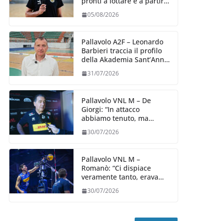
pronti a lottare e a partire
carichi sin dal primo
05/08/2026
giorno”
Pallavolo A2F – Leonardo
Barbieri traccia il profilo
della Akademia Sant’Anna
2026/27
31/07/2026
Pallavolo VNL M – De
Giorgi: “In attacco
abbiamo tenuto, ma
siamo stati penalizzati
30/07/2026
dalla prestazione in
ricezione, è la prima volta”
Pallavolo VNL M –
Romanò: “Ci dispiace
veramente tanto, eravamo
qui per fare di più,
30/07/2026
impareremo”