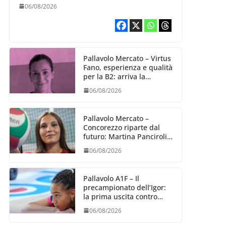
Alexandra Ravarini
06/08/2026
Pallavolo Mercato – Virtus
Fano, esperienza e qualità
per la B2: arriva la
schiacciatrice fermana
06/08/2026
Alessia Castellucci
Pallavolo Mercato –
Concorezzo riparte dal
futuro: Martina Panciroli è
il primo acquisto
06/08/2026
Pallavolo A1F – Il
precampionato dell’Igor:
la prima uscita contro
Bergamo (04/09)
06/08/2026