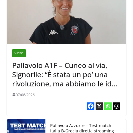
VIDEO
Pallavolo A1F – Cuneo al via,
Signorile: “È stata un po’ una
rivoluzione, ma abbiamo le idee
chiare siu cosa vogliamo fare”
07/08/2026
Pallavolo Azzurre – Test-match
Italia B-Grecia diretta streaming