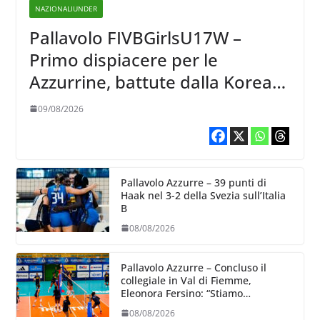
NAZIONALIUNDER
Pallavolo FIVBGirlsU17W –
Primo dispiacere per le
Azzurrine, battute dalla Korea
3-1
09/08/2026
Pallavolo Azzurre – 39 punti di
Haak nel 3-2 della Svezia sull’Italia
B
08/08/2026
Pallavolo Azzurre – Concluso il
collegiale in Val di Fiemme,
Eleonora Fersino: “Stiamo
lavorando su quei piccoli dettagli
08/08/2026
dove poter migliorare”.