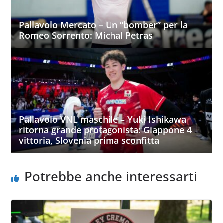
Pallavolo Mercato – Un “bomber” per la
Romeo Sorrento: Michal Petras
Pallavolo VNL maschile – Yuki Ishikawa
ritorna grande protagonista: Giappone 4
vittoria, Slovenia prima sconfitta
Potrebbe anche interessarti