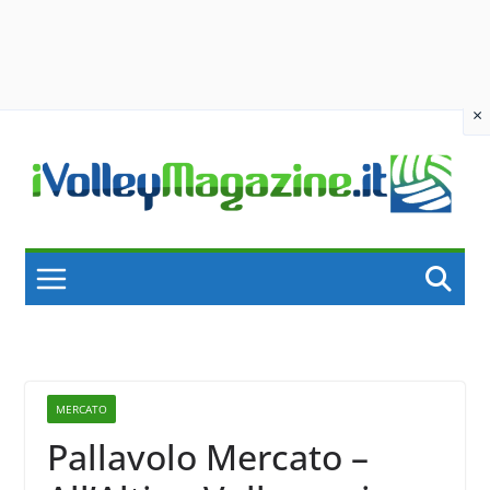
×
Skip
to
content
MERCATO
Pallavolo Mercato –