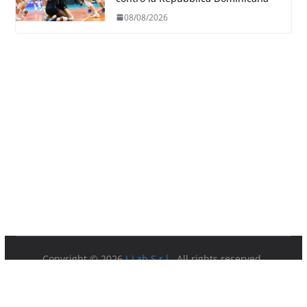
08/08/2026
Copyright © 2026
I-Lab S.r.l.
. All rights reserved.
Partita IVA 08879891003.
Sede Legale: Via della Ferratella in Laterano 7 00184 Roma.