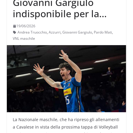
Giovanni Gargiulo
indisponibile per la
prossima tappa di VNL,
19/06/2026
Pardo Mati raggiunge la
Andrea Truocchio
,
Azzurri
,
Giovanni Gargiulo
,
Pardo Mati
,
VNL maschile
Nazionale Under 22
La Nazionale maschile, che ha ripreso gli allenamenti
a Cavalese in vista della prossima tappa di Volleyball