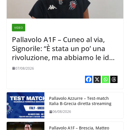
VIDEO
Pallavolo A1F – Cuneo al via,
Signorile: “È stata un po’ una
rivoluzione, ma abbiamo le idee
chiare siu cosa vogliamo fare”
07/08/2026
Pallavolo Azzurre – Test-match
Italia B-Grecia diretta streaming
06/08/2026
Pallavolo A1F – Brescia, Matteo