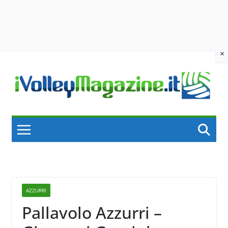
×
Skip
to
content
AZZURRI
Pallavolo Azzurri –