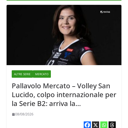
ALTRE SERIE
MERCATO
Pallavolo Mercato – Volley San
Lucido, colpo internazionale per
la Serie B2: arriva la
schiacciatrice lettone Kristine
08/08/2026
Teivane