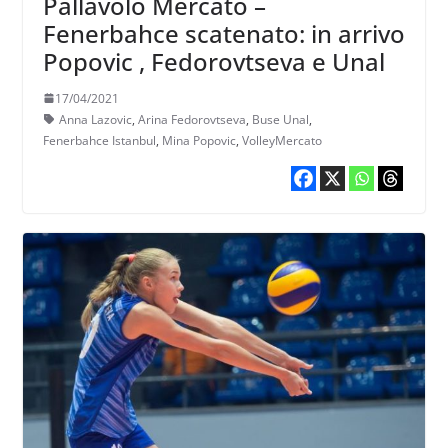
Pallavolo Mercato –
Fenerbahce scatenato: in arrivo
Popovic , Fedorovtseva e Unal
17/04/2021
Anna Lazovic
,
Arina Fedorovtseva
,
Buse Unal
,
Fenerbahce Istanbul
,
Mina Popovic
,
VolleyMercato