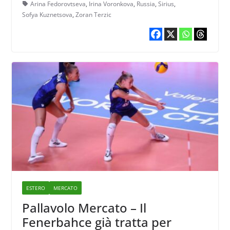
in panchina
Arina Fedorovtseva
,
Irina Voronkova
,
Russia
,
Sirius
,
Sofya Kuznetsova
,
Zoran Terzic
ESTERO
MERCATO
Pallavolo Mercato – Il
Fenerbahce già tratta per