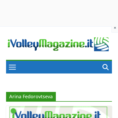
×
Skip
to
content
Arina Fedorovtseva