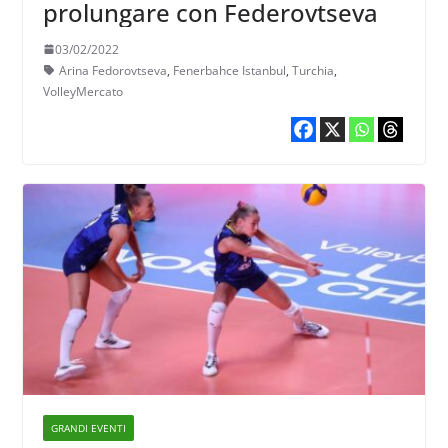
prolungare con Federovtseva
03/02/2022
Arina Fedorovtseva
,
Fenerbahce Istanbul
,
Turchia
,
VolleyMercato
GRANDI EVENTI