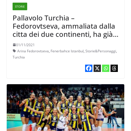
STORIE
Pallavolo Turchia –
Fedorovtseva, ammaliata dalla
citta dei due continenti, ha già
conquistato Istanbul
01/11/2021
Arina Fedorovtseva
,
Fenerbahce Istanbul
,
Storie&Personaggi
,
Turchia