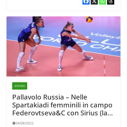
ESTERO
Pallavolo Russia – Nelle
Spartakiadi femminili in campo
Federovtseva&C con Sirius (la
nazionale del futuro) con Terzic
04/08/2022