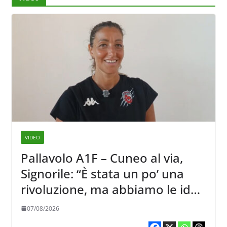
VIDEO
Pallavolo A1F – Cuneo al via,
Signorile: “È stata un po’ una
rivoluzione, ma abbiamo le idee
chiare siu cosa vogliamo fare”
07/08/2026