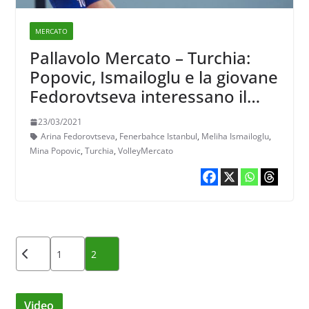
MERCATO
Pallavolo Mercato – Turchia:
Popovic, Ismailoglu e la giovane
Fedorovtseva interessano il
Fenerbahce?
23/03/2021
Arina Fedorovtseva
,
Fenerbahce Istanbul
,
Meliha Ismailoglu
,
Mina Popovic
,
Turchia
,
VolleyMercato
Paginazione
1
2
degli
articoli
Video