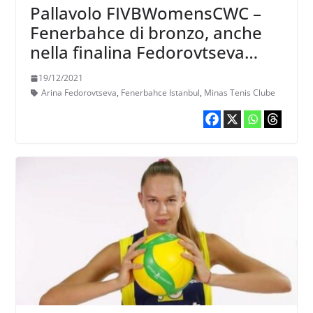
Pallavolo FIVBWomensCWC –
Fenerbahce di bronzo, anche
nella finalina Fedorovtseva
mattatrice
19/12/2021
Arina Fedorovtseva
,
Fenerbahce Istanbul
,
Minas Tenis Clube