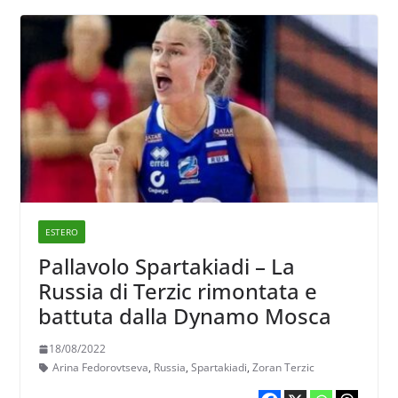
ESTERO
Pallavolo Spartakiadi – La
Russia di Terzic rimontata e
battuta dalla Dynamo Mosca
18/08/2022
Arina Fedorovtseva
,
Russia
,
Spartakiadi
,
Zoran Terzic