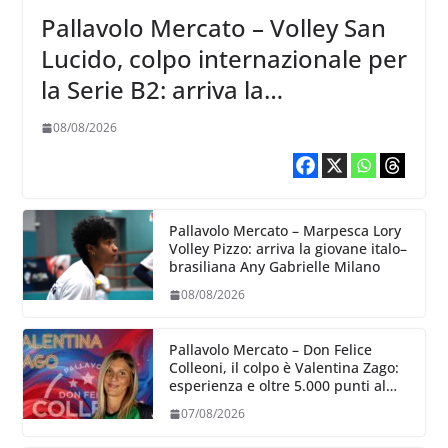
Pallavolo Mercato – Volley San
Lucido, colpo internazionale per
la Serie B2: arriva la
schiacciatrice lettone Kristine
08/08/2026
Teivane
Pallavolo Mercato – Marpesca Lory
Volley Pizzo: arriva la giovane italo–
brasiliana Any Gabrielle Milano
08/08/2026
Pallavolo Mercato – Don Felice
Colleoni, il colpo è Valentina Zago:
esperienza e oltre 5.000 punti al
servizio di Trescore
07/08/2026