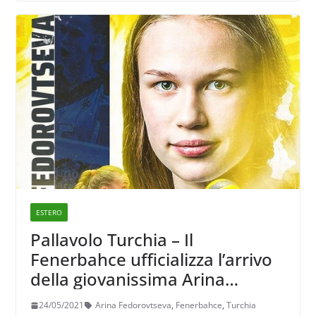
ESTERO
Pallavolo Turchia – Il
Fenerbahce ufficializza l’arrivo
della giovanissima Arina
Fedorovtseva
24/05/2021
Arina Fedorovtseva
,
Fenerbahce
,
Turchia