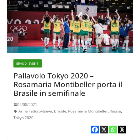
GRANDI EVENTI
Pallavolo Tokyo 2020 –
Rosamaria Montibeller porta il
Brasile in semifinale
05/08/2021
Arina Fedorovtseva
,
Brasile
,
Rosamaria Montibeller
,
Russia
,
Tokyo 2020