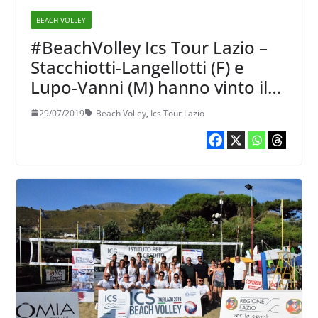
BEACH VOLLEY
#BeachVolley Ics Tour Lazio –
Stacchiotti-Langellotti (F) e
Lupo-Vanni (M) hanno vinto il
circuito
29/07/2019
Beach Volley
,
Ics Tour Lazio