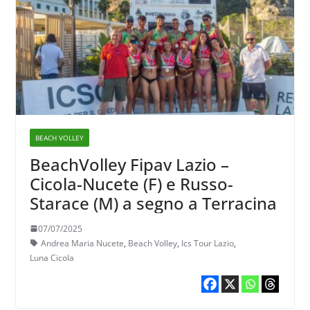
BEACH VOLLEY
BeachVolley Fipav Lazio –
Cicola-Nucete (F) e Russo-
Starace (M) a segno a Terracina
07/07/2025
Andrea Maria Nucete
,
Beach Volley
,
Ics Tour Lazio
,
Luna Cicola