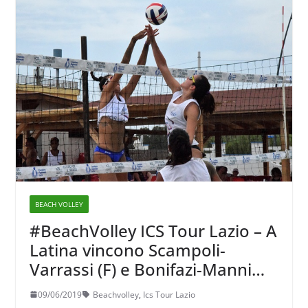
BEACH VOLLEY
#BeachVolley ICS Tour Lazio – A
Latina vincono Scampoli-
Varrassi (F) e Bonifazi-Manni
(M)
09/06/2019
Beachvolley
,
Ics Tour Lazio