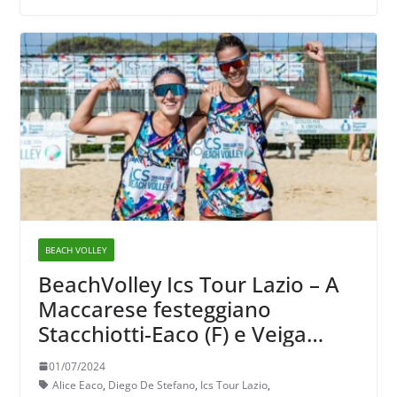
BEACH VOLLEY
BeachVolley Ics Tour Lazio – A
Maccarese festeggiano
Stacchiotti-Eaco (F) e Veiga
Scalera-DeStefano (M)
01/07/2024
Alice Eaco
,
Diego De Stefano
,
Ics Tour Lazio
,