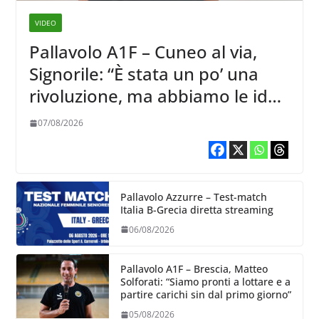
VIDEO
Pallavolo A1F – Cuneo al via,
Signorile: “È stata un po’ una
rivoluzione, ma abbiamo le idee
chiare siu cosa vogliamo fare”
07/08/2026
Pallavolo Azzurre – Test-match
Italia B-Grecia diretta streaming
06/08/2026
Pallavolo A1F – Brescia, Matteo
Solforati: “Siamo pronti a lottare e a
partire carichi sin dal primo giorno”
05/08/2026