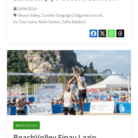
(M)
24/06/2024
Beach Volley
,
Camilla Sanguigni
,
Edgardo Ceccoli
,
Ics Tour Lazio
,
Nelio Santos
,
Sofia Balducci
BEACH VOLLEY
BeachVolley Fipav Lazio –