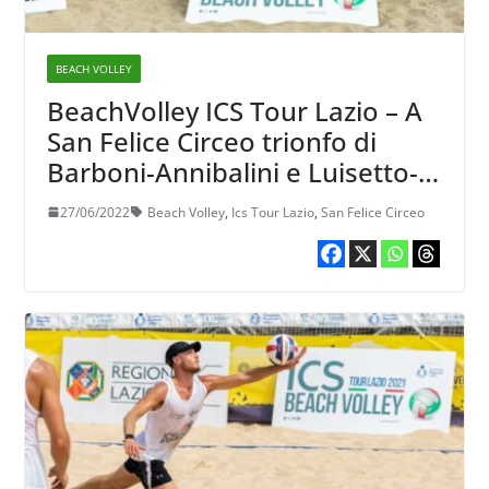
BEACH VOLLEY
BeachVolley ICS Tour Lazio – A
San Felice Circeo trionfo di
Barboni-Annibalini e Luisetto-
Spadoni nella 1a tappa
27/06/2022
Beach Volley
,
Ics Tour Lazio
,
San Felice Circeo