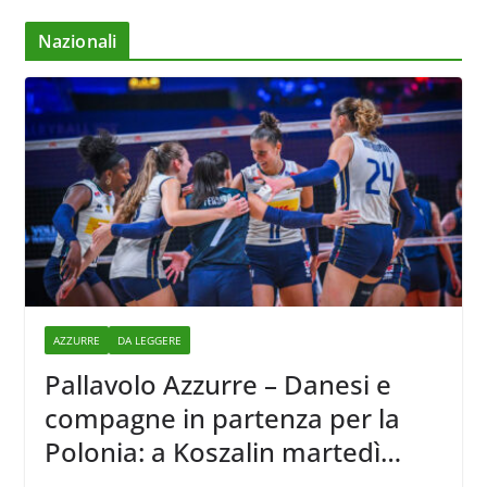
Nazionali
AZZURRE
DA LEGGERE
Pallavolo Azzurre – Danesi e
compagne in partenza per la
Polonia: a Koszalin martedì
giocano contro la Francia