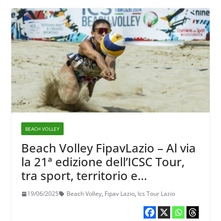
BEACH VOLLEY
Beach Volley FipavLazio – Al via
la 21ª edizione dell’ICSC Tour,
tra sport, territorio e
sostenibilità
19/06/2025
Beach Volley
,
Fipav Lazio
,
Ics Tour Lazio