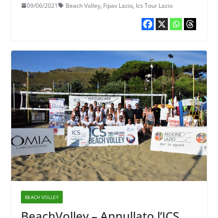
09/06/2021
Beach Volley
,
Fipav Lazio
,
Ics Tour Lazio
BEACH VOLLEY
BeachVolley – Annullato l’ICS