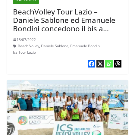
BEACH VOLLEY
BeachVolley Tour Lazio –
Daniele Sablone ed Emanuele
Bondini concedono il bis a
Maccarese
18/07/2022
Beach Volley
,
Daniele Sablone
,
Emanuele Bondini
,
Ics Tour Lazio