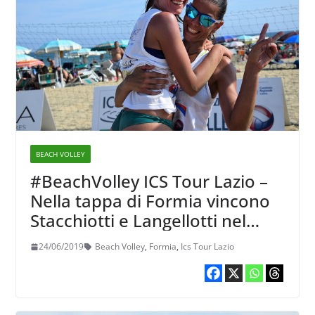
BEACH VOLLEY
#BeachVolley ICS Tour Lazio –
Nella tappa di Formia vincono
Stacchiotti e Langellotti nel
femminile, Fierro e Di Santi nel
24/06/2019
Beach Volley
,
Formia
,
Ics Tour Lazio
maschile