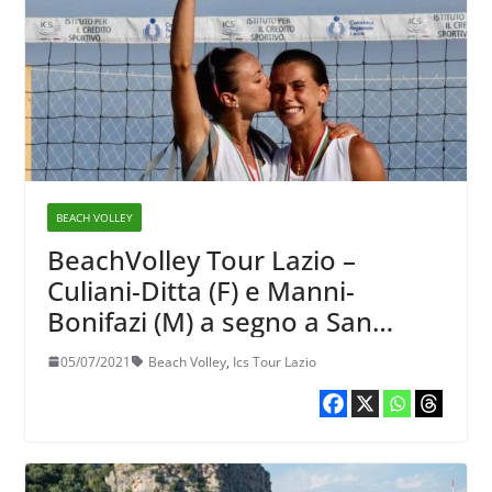
BEACH VOLLEY
BeachVolley Tour Lazio –
Culiani-Ditta (F) e Manni-
Bonifazi (M) a segno a San
Felice Circeo
05/07/2021
Beach Volley
,
Ics Tour Lazio