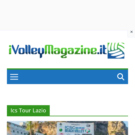
×
Skip
to
content
Ics Tour Lazio