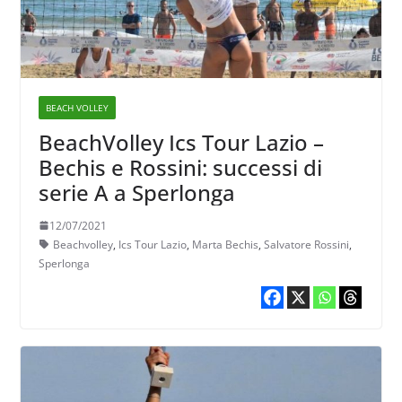
BEACH VOLLEY
BeachVolley Ics Tour Lazio –
Bechis e Rossini: successi di
serie A a Sperlonga
12/07/2021
Beachvolley
,
Ics Tour Lazio
,
Marta Bechis
,
Salvatore Rossini
,
Sperlonga