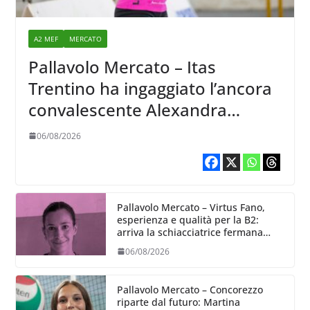
A2 MEF
MERCATO
Pallavolo Mercato – Itas
Trentino ha ingaggiato l’ancora
convalescente Alexandra
Ravarini
06/08/2026
Pallavolo Mercato – Virtus Fano,
esperienza e qualità per la B2:
arriva la schiacciatrice fermana
Alessia Castellucci
06/08/2026
Pallavolo Mercato – Concorezzo
riparte dal futuro: Martina