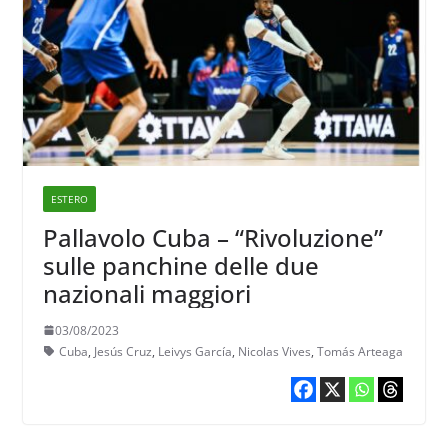
ESTERO
Pallavolo Cuba – “Rivoluzione”
sulle panchine delle due
nazionali maggiori
03/08/2023
Cuba
,
Jesús Cruz
,
Leivys García
,
Nicolas Vives
,
Tomás Arteaga