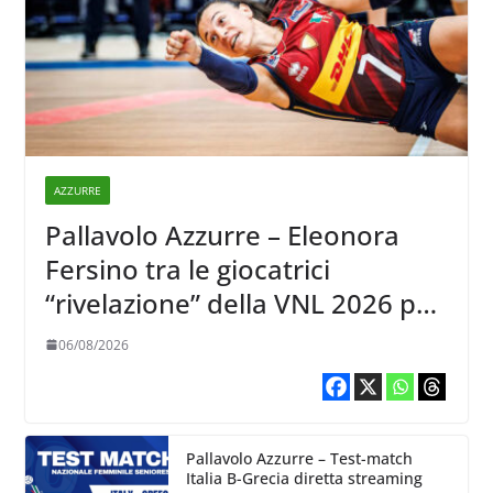
AZZURRE
Pallavolo Azzurre – Eleonora
Fersino tra le giocatrici
“rivelazione” della VNL 2026 per
Volleyball World
06/08/2026
Pallavolo Azzurre – Test-match
Italia B-Grecia diretta streaming