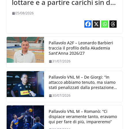
lottare e a partire carichi sin dal
primo giorno”
05/08/2026
Pallavolo A2F – Leonardo Barbieri
traccia il profilo della Akademia
Sant’Anna 2026/27
31/07/2026
Pallavolo VNL M – De Giorgi: “In
attacco abbiamo tenuto, ma siamo
stati penalizzati dalla prestazione
in ricezione, è la prima volta”
30/07/2026
Pallavolo VNL M – Romanò: “Ci
dispiace veramente tanto, eravamo
qui per fare di più, impareremo”