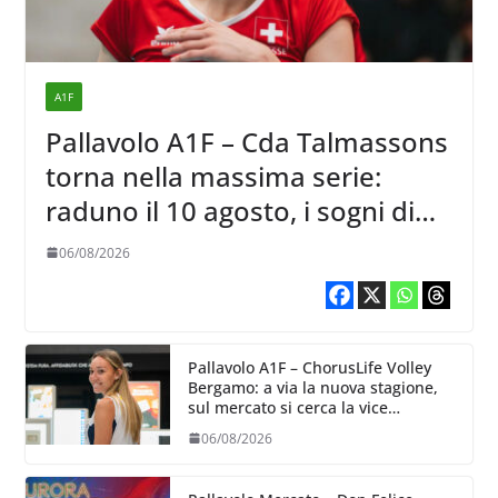
A1F
Pallavolo A1F – Cda Talmassons
torna nella massima serie:
raduno il 10 agosto, i sogni di
salvezza di Julie Lengweiler,
06/08/2026
Pallavolo A1F – ChorusLife Volley
Bergamo: a via la nuova stagione,
sul mercato si cerca la vice
Ungureanu
06/08/2026