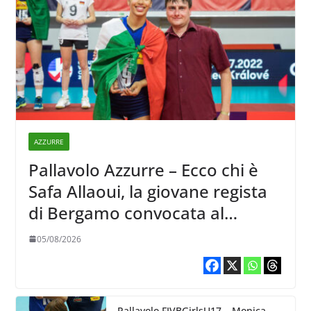
AZZURRE
Pallavolo Azzurre – Ecco chi è
Safa Allaoui, la giovane regista
di Bergamo convocata al
collegiale di Cavalese
05/08/2026
Pallavolo FIVBGirlsU17 – Monica