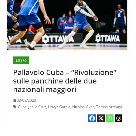
ESTERO
Pallavolo Cuba – “Rivoluzione”
sulle panchine delle due
nazionali maggiori
03/08/2023
Cuba
,
Jesús Cruz
,
Leivys García
,
Nicolas Vives
,
Tomás Arteaga