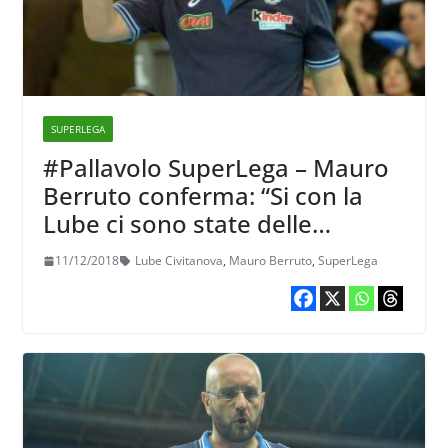
SUPERLEGA
#Pallavolo SuperLega – Mauro
Berruto conferma: “Si con la
Lube ci sono state delle
chiacchierate…”
11/12/2018
Lube Civitanova
,
Mauro Berruto
,
SuperLega