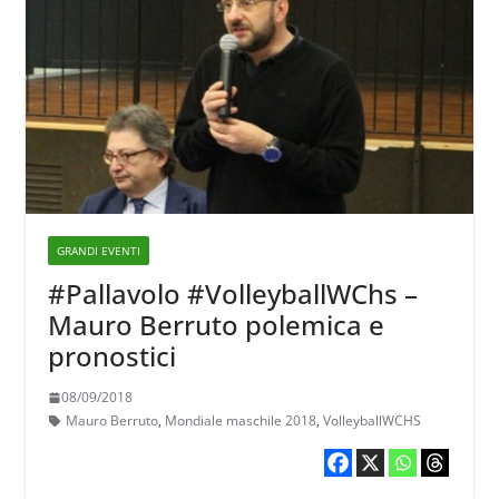
GRANDI EVENTI
#Pallavolo #VolleyballWChs –
Mauro Berruto polemica e
pronostici
08/09/2018
Mauro Berruto
,
Mondiale maschile 2018
,
VolleyballWCHS