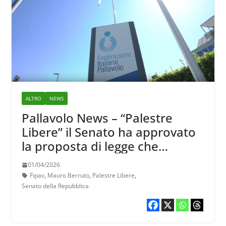
ALTRO
NEWS
Pallavolo News – “Palestre
Libere” il Senato ha approvato
la proposta di legge che
modifica la disciplina
01/04/2026
dell’utilizzo di impianti sportivi
Fipav
,
Mauro Berruto
,
Palestre Libere
,
scolastici
Senato della Repubblica