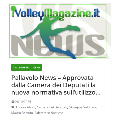
DA LEGGERE
NEWS
Pallavolo News – Approvata
dalla Camera dei Deputati la
nuova normativa sull’utilizzo
degli impianti sportivi scolastici
09/10/2025
Andrea Abodi
,
Camera dei Deputati
,
Giuseppe Valditara
,
Mauro Berruto
,
Palestre scolastiche