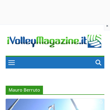
×
Skip
to
content
Mauro Berruto