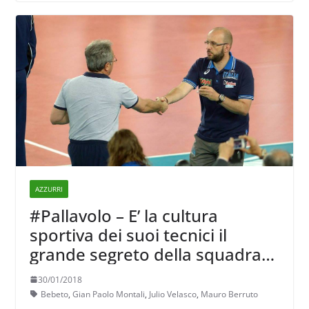
AZZURRI
#Pallavolo – E’ la cultura
sportiva dei suoi tecnici il
grande segreto della squadra
azzurra maschile?
30/01/2018
Bebeto
,
Gian Paolo Montali
,
Julio Velasco
,
Mauro Berruto