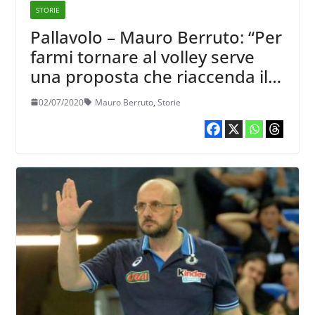
STORIE
Pallavolo – Mauro Berruto: “Per
farmi tornare al volley serve
una proposta che riaccenda il
fuoco”
02/07/2020
Mauro Berruto
,
Storie