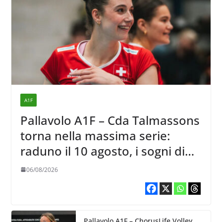
A1F
Pallavolo A1F – Cda Talmassons
torna nella massima serie:
raduno il 10 agosto, i sogni di
salvezza di Julie Lengweiler,
06/08/2026
Pallavolo A1F – ChorusLife Volley