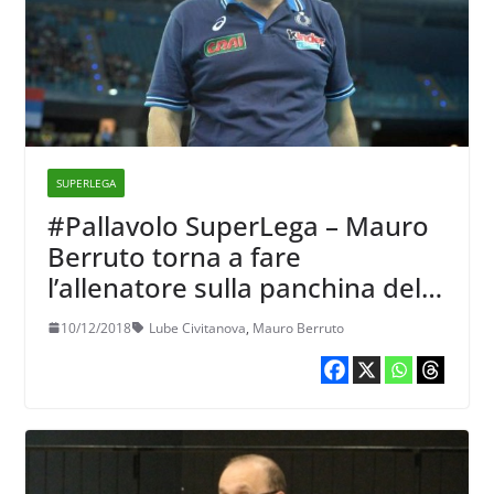
SUPERLEGA
#Pallavolo SuperLega – Mauro
Berruto torna a fare
l’allenatore sulla panchina della
Lube?
10/12/2018
Lube Civitanova
,
Mauro Berruto