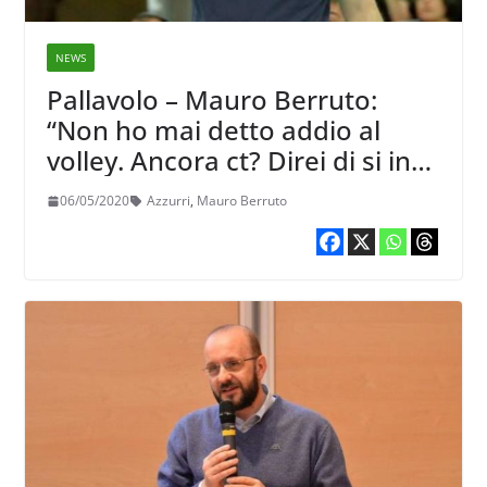
NEWS
Pallavolo – Mauro Berruto:
“Non ho mai detto addio al
volley. Ancora ct? Direi di si in
30 secondi ma solo gratis”
06/05/2020
Azzurri
,
Mauro Berruto