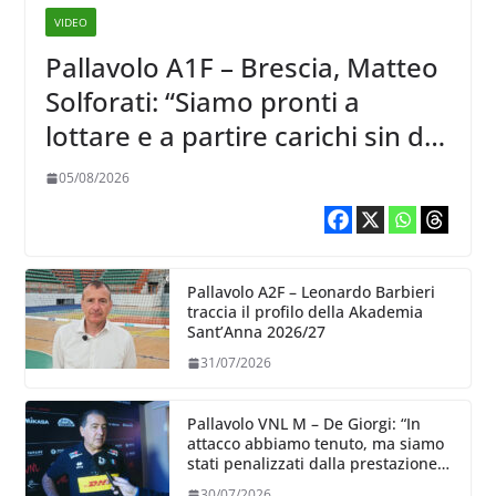
VIDEO
Pallavolo A1F – Brescia, Matteo
Solforati: “Siamo pronti a
lottare e a partire carichi sin dal
primo giorno”
05/08/2026
Pallavolo A2F – Leonardo Barbieri
traccia il profilo della Akademia
Sant’Anna 2026/27
31/07/2026
Pallavolo VNL M – De Giorgi: “In
attacco abbiamo tenuto, ma siamo
stati penalizzati dalla prestazione
in ricezione, è la prima volta”
30/07/2026