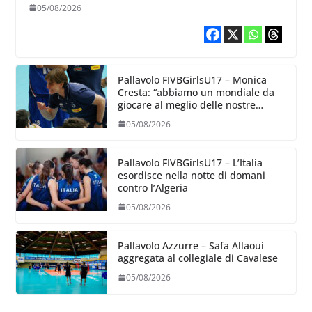
collegiale di Cavalese
05/08/2026
Pallavolo FIVBGirlsU17 – Monica
Cresta: “abbiamo un mondiale da
giocare al meglio delle nostre
capacità”
05/08/2026
Pallavolo FIVBGirlsU17 – L’Italia
esordisce nella notte di domani
contro l’Algeria
05/08/2026
Pallavolo Azzurre – Safa Allaoui
aggregata al collegiale di Cavalese
05/08/2026