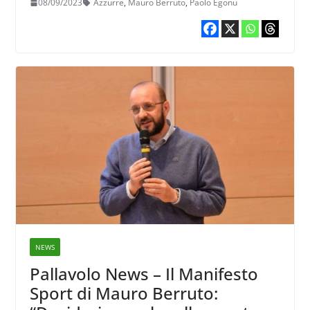
08/09/2023
Azzurre
,
Mauro Berruto
,
Paolo Egonu
va rispettata”
NEWS
Pallavolo News – Il Manifesto
Sport di Mauro Berruto: