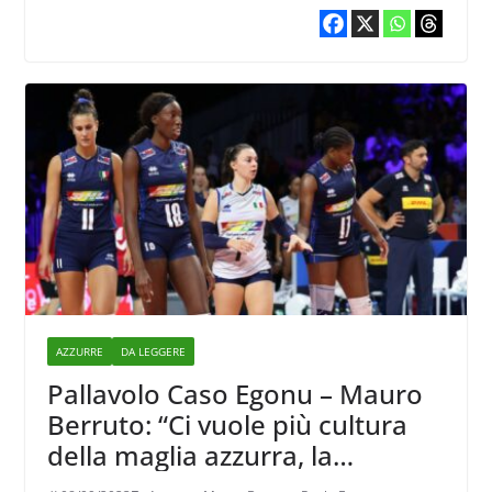
AZZURRE
DA LEGGERE
Pallavolo Caso Egonu – Mauro
Berruto: “Ci vuole più cultura
della maglia azzurra, la
Nazionale è una istituzione che