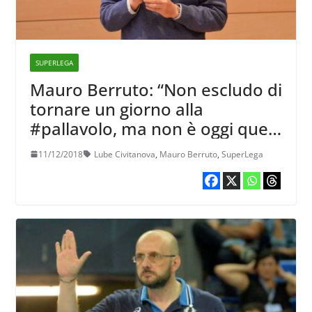
SUPERLEGA
Mauro Berruto: “Non escludo di
tornare un giorno alla
#pallavolo, ma non è oggi quel
giorno”
11/12/2018
Lube Civitanova
,
Mauro Berruto
,
SuperLega