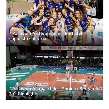
#Pallavolo A2 femminile – Battistelli
capolista solitaria
#Pallavolo A2 maschile – Spoleto-Bergamo
3-0: highlights