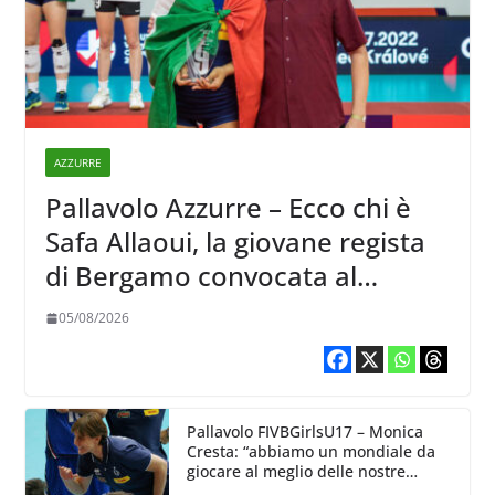
AZZURRE
Pallavolo Azzurre – Ecco chi è
Safa Allaoui, la giovane regista
di Bergamo convocata al
collegiale di Cavalese
05/08/2026
Pallavolo FIVBGirlsU17 – Monica
Cresta: “abbiamo un mondiale da
giocare al meglio delle nostre
capacità”