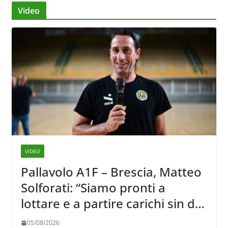
Video
VIDEO
Pallavolo A1F – Brescia, Matteo
Solforati: “Siamo pronti a
lottare e a partire carichi sin dal
primo giorno”
05/08/2026