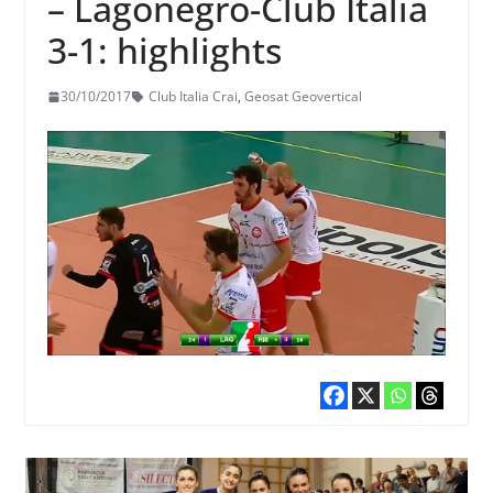
– Lagonegro-Club Italia
3-1: highlights
30/10/2017
Club Italia Crai
,
Geosat Geovertical