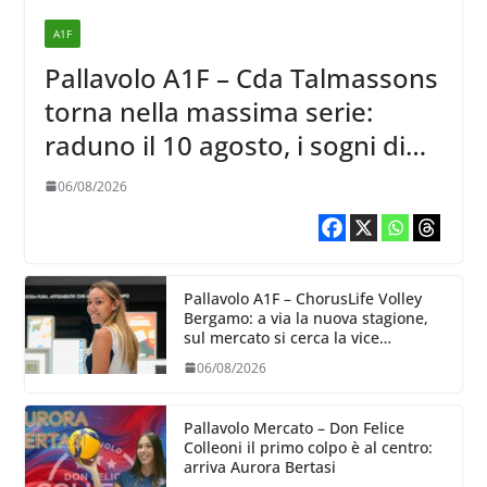
A1F
Pallavolo A1F – Cda Talmassons
torna nella massima serie:
raduno il 10 agosto, i sogni di
salvezza di Julie Lengweiler,
06/08/2026
Pallavolo A1F – ChorusLife Volley
Bergamo: a via la nuova stagione,
sul mercato si cerca la vice
Ungureanu
06/08/2026
Pallavolo Mercato – Don Felice
Colleoni il primo colpo è al centro:
arriva Aurora Bertasi