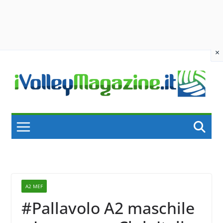
×
Skip
to
content
A2 MEF
#Pallavolo A2 maschile