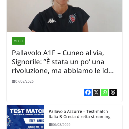
VIDEO
Pallavolo A1F – Cuneo al via,
Signorile: “È stata un po’ una
rivoluzione, ma abbiamo le idee
chiare siu cosa vogliamo fare”
07/08/2026
Pallavolo Azzurre – Test-match
Italia B-Grecia diretta streaming
06/08/2026