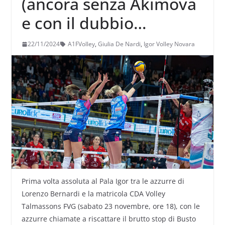
(ancora senza Akimova
e con il dubbio
Orthmann) a caccia di
22/11/2024
A1FVolley
,
Giulia De Nardi
,
Igor Volley Novara
riscatto con
Talmassons. De Nardi:
“Il sentimento che
prevale in noi è la
voglia di rivalsa”
Prima volta assoluta al Pala Igor tra le azzurre di
Lorenzo Bernardi e la matricola CDA Volley
Talmassons FVG (sabato 23 novembre, ore 18), con le
azzurre chiamate a riscattare il brutto stop di Busto