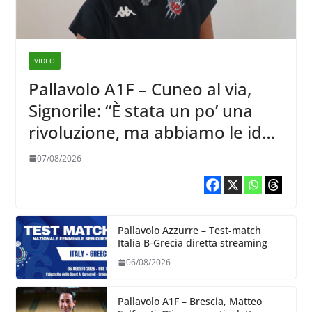
VIDEO
Pallavolo A1F – Cuneo al via,
Signorile: “È stata un po’ una
rivoluzione, ma abbiamo le idee
chiare siu cosa vogliamo fare”
07/08/2026
Pallavolo Azzurre – Test-match
Italia B-Grecia diretta streaming
06/08/2026
Pallavolo A1F – Brescia, Matteo