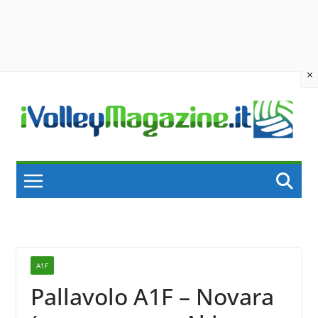
×
Skip
to
content
A1F
Pallavolo A1F – Novara