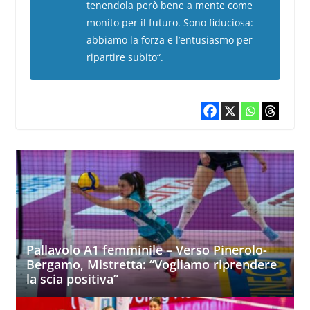
tenendola però bene a mente come
monito per il futuro. Sono fiduciosa:
abbiamo la forza e l’entusiasmo per
ripartire subito“.
Pallavolo A1 femminile – Verso Pinerolo-
Bergamo, Mistretta: “Vogliamo riprendere
la scia positiva”