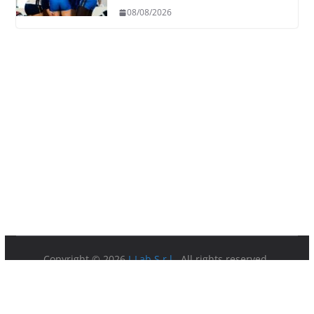
08/08/2026
Copyright © 2026
I-Lab S.r.l.
. All rights reserved.
Partita IVA 08879891003.
Sede Legale: Via della Ferratella in Laterano 7 00184 Roma.
Privacy Policy