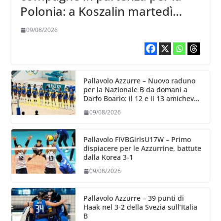
Polonia: a Koszalin martedì
giocano contro la Francia
09/08/2026
Pallavolo Azzurre – Nuovo raduno
per la Nazionale B da domani a
Darfo Boario: il 12 e il 13 amichevoli
con la Romania
09/08/2026
Pallavolo FIVBGirlsU17W – Primo
dispiacere per le Azzurrine, battute
dalla Korea 3-1
09/08/2026
Pallavolo Azzurre – 39 punti di
Haak nel 3-2 della Svezia sull’Italia
B